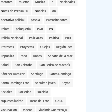
motores
muerte
Musica
n
Nacionales
Notas de Prensa PN
Noticias
oo
operativo policial
pasola
Patrocinadores
Pelota
peluqueria
PGR
PN
Policia Nacional
Policiacas
Politica
PRD
Protestas
Proyectos
Quejas
Región Este
Republica
robo
Robos
Sabana de la Mar
Salud
San Cristobal
San Pedro de Macorís
Sánchez Ramírez
Santiago
Santo Domingo
Santo Domingo Este
sepultan joven
Seybo
Sociales
Sociedad
suicidio
supuesto ladrón
Toros del Este
UASD
Vacunacion
Videos
Vladimir Guerrero JR