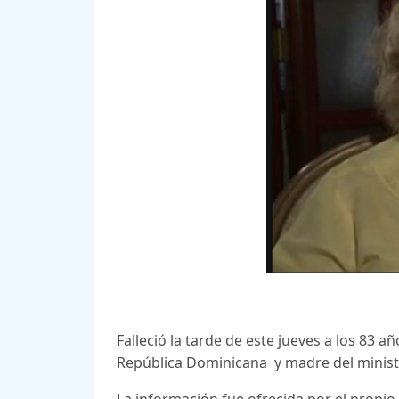
Falleció la tarde de este jueves a los 83 a
República Dominicana y madre del ministr
La información fue ofrecida por el propio 