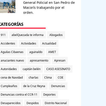
General Policial en San Pedro de
Macorís trabajando por el
orden.
CATEGORÍAS
911
abelQuezada te informa
Abogados
Accidentes
Actividades
Actualidad
Aguilas Cibaenas
aguinaldo
AMET
anuciantes nuevo
apresamiento
Apresan
Autoridades
capitán belén
CASO ASESINATO
cena de Navidad
charlas
Clima
COE
Cumpleaños
de la Cruz Reyna
Denuncias
Denuncias contra el CCR-11
Deportes
Desaparecidos
Despidos
Distrito Nacional