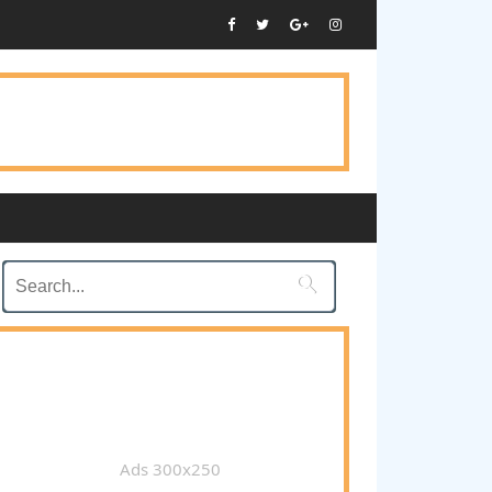

Ads 300x250