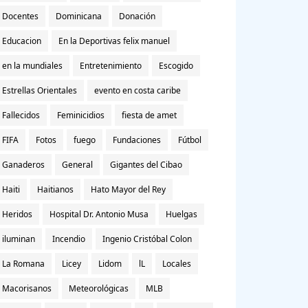
Docentes
Dominicana
Donación
Educacion
En la Deportivas felix manuel
en la mundiales
Entretenimiento
Escogido
Estrellas Orientales
evento en costa caribe
Fallecidos
Feminicidios
fiesta de amet
FIFA
Fotos
fuego
Fundaciones
Fútbol
Ganaderos
General
Gigantes del Cibao
Haiti
Haitianos
Hato Mayor del Rey
Heridos
Hospital Dr. Antonio Musa
Huelgas
iluminan
Incendio
Ingenio Cristóbal Colon
La Romana
Licey
Lidom
lL
Locales
Macorisanos
Meteorológicas
MLB