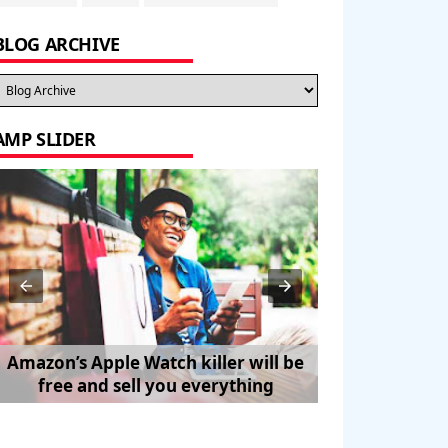
BLOG ARCHIVE
AMP SLIDER
Amazon’s Apple Watch killer will be
How to Trave
free and sell you everything
Pe