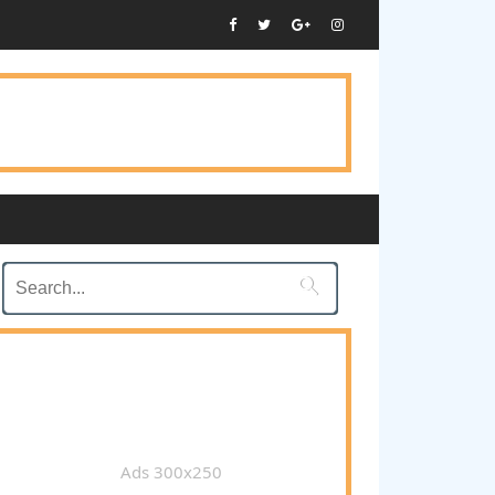

Ads 300x250