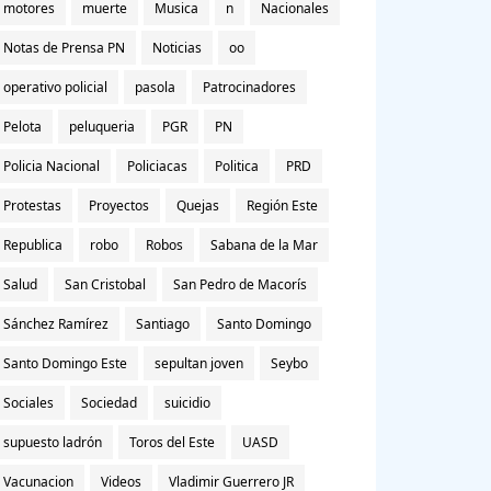
motores
muerte
Musica
n
Nacionales
Notas de Prensa PN
Noticias
oo
operativo policial
pasola
Patrocinadores
Pelota
peluqueria
PGR
PN
Policia Nacional
Policiacas
Politica
PRD
Protestas
Proyectos
Quejas
Región Este
Republica
robo
Robos
Sabana de la Mar
Salud
San Cristobal
San Pedro de Macorís
Sánchez Ramírez
Santiago
Santo Domingo
Santo Domingo Este
sepultan joven
Seybo
Sociales
Sociedad
suicidio
supuesto ladrón
Toros del Este
UASD
Vacunacion
Videos
Vladimir Guerrero JR