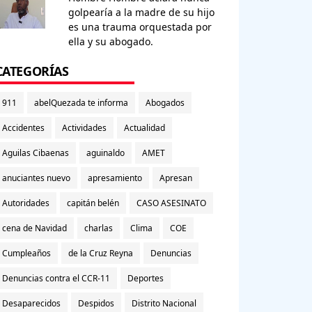
golpearía a la madre de su hijo
es una trauma orquestada por
ella y su abogado.
CATEGORÍAS
911
abelQuezada te informa
Abogados
Accidentes
Actividades
Actualidad
Aguilas Cibaenas
aguinaldo
AMET
anuciantes nuevo
apresamiento
Apresan
Autoridades
capitán belén
CASO ASESINATO
cena de Navidad
charlas
Clima
COE
Cumpleaños
de la Cruz Reyna
Denuncias
Denuncias contra el CCR-11
Deportes
Desaparecidos
Despidos
Distrito Nacional