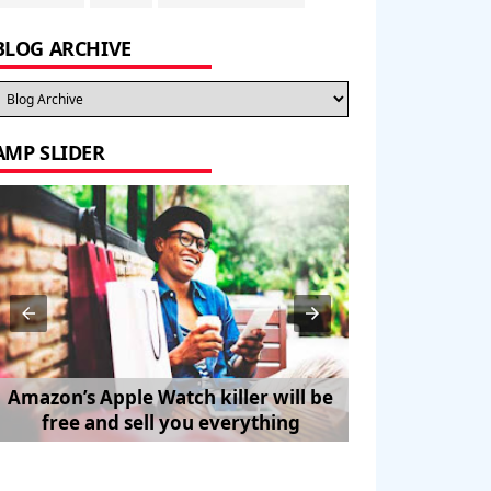
BLOG ARCHIVE
AMP SLIDER
Amazon’s Apple Watch killer will be
How to Trave
free and sell you everything
Pe