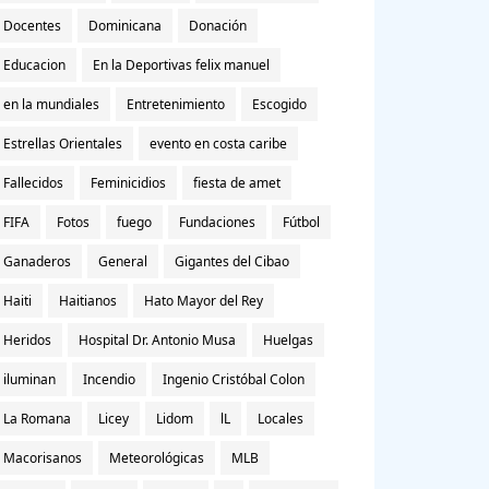
Docentes
Dominicana
Donación
Educacion
En la Deportivas felix manuel
en la mundiales
Entretenimiento
Escogido
Estrellas Orientales
evento en costa caribe
Fallecidos
Feminicidios
fiesta de amet
FIFA
Fotos
fuego
Fundaciones
Fútbol
Ganaderos
General
Gigantes del Cibao
Haiti
Haitianos
Hato Mayor del Rey
Heridos
Hospital Dr. Antonio Musa
Huelgas
iluminan
Incendio
Ingenio Cristóbal Colon
La Romana
Licey
Lidom
lL
Locales
Macorisanos
Meteorológicas
MLB