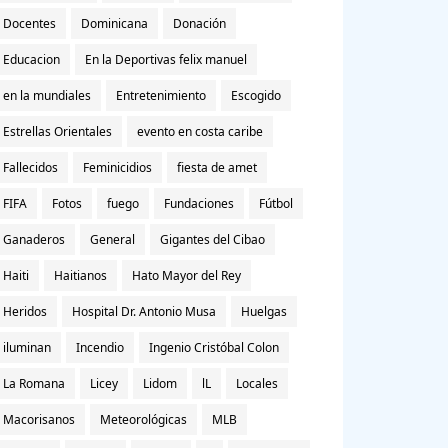
Docentes
Dominicana
Donación
Educacion
En la Deportivas felix manuel
en la mundiales
Entretenimiento
Escogido
Estrellas Orientales
evento en costa caribe
Fallecidos
Feminicidios
fiesta de amet
FIFA
Fotos
fuego
Fundaciones
Fútbol
Ganaderos
General
Gigantes del Cibao
Haiti
Haitianos
Hato Mayor del Rey
Heridos
Hospital Dr. Antonio Musa
Huelgas
iluminan
Incendio
Ingenio Cristóbal Colon
La Romana
Licey
Lidom
lL
Locales
Macorisanos
Meteorológicas
MLB