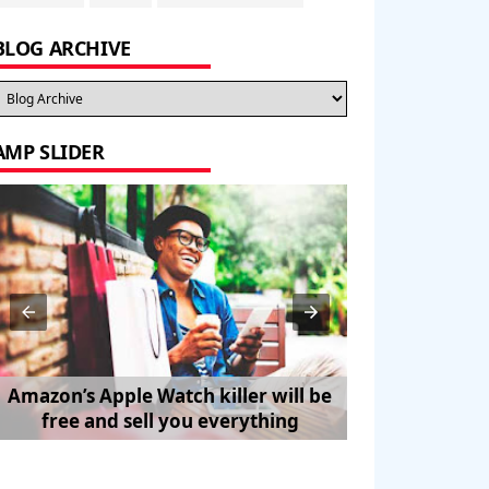
BLOG ARCHIVE
AMP SLIDER
Amazon’s Apple Watch killer will be
How to Trave
free and sell you everything
Pe