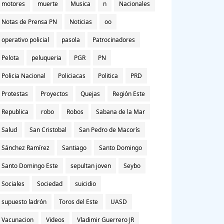
motores
muerte
Musica
n
Nacionales
Notas de Prensa PN
Noticias
oo
operativo policial
pasola
Patrocinadores
Pelota
peluqueria
PGR
PN
Policia Nacional
Policiacas
Politica
PRD
Protestas
Proyectos
Quejas
Región Este
Republica
robo
Robos
Sabana de la Mar
Salud
San Cristobal
San Pedro de Macorís
Sánchez Ramírez
Santiago
Santo Domingo
Santo Domingo Este
sepultan joven
Seybo
Sociales
Sociedad
suicidio
supuesto ladrón
Toros del Este
UASD
Vacunacion
Videos
Vladimir Guerrero JR