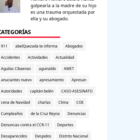
golpearía a la madre de su hijo
es una trauma orquestada por
ella y su abogado.
CATEGORÍAS
911
abelQuezada te informa
Abogados
Accidentes
Actividades
Actualidad
Aguilas Cibaenas
aguinaldo
AMET
anuciantes nuevo
apresamiento
Apresan
Autoridades
capitán belén
CASO ASESINATO
cena de Navidad
charlas
Clima
COE
Cumpleaños
de la Cruz Reyna
Denuncias
Denuncias contra el CCR-11
Deportes
Desaparecidos
Despidos
Distrito Nacional