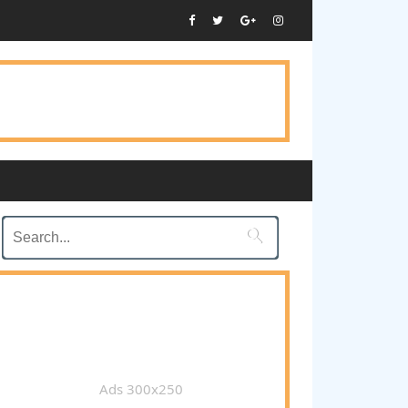

Ads 300x250