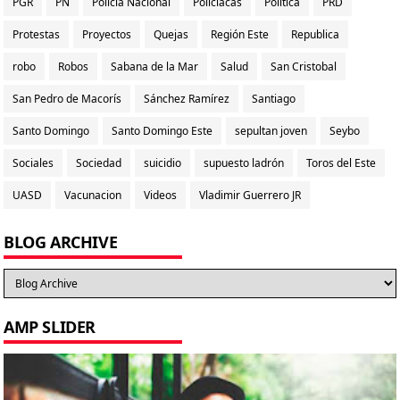
PGR
PN
Policia Nacional
Policiacas
Politica
PRD
Protestas
Proyectos
Quejas
Región Este
Republica
robo
Robos
Sabana de la Mar
Salud
San Cristobal
San Pedro de Macorís
Sánchez Ramírez
Santiago
Santo Domingo
Santo Domingo Este
sepultan joven
Seybo
Sociales
Sociedad
suicidio
supuesto ladrón
Toros del Este
UASD
Vacunacion
Videos
Vladimir Guerrero JR
BLOG ARCHIVE
AMP SLIDER