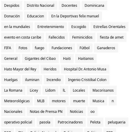
Despidos
Distrito Nacional
Docentes
Dominicana
Donación
Educacion
En la Deportivas felix manuel
en la mundiales
Entretenimiento
Escogido
Estrellas Orientales
evento en costa caribe
Fallecidos
Feminicidios
fiesta de amet
FIFA
Fotos
fuego
Fundaciones
Fútbol
Ganaderos
General
Gigantes del Cibao
Haiti
Haitianos
Hato Mayor del Rey
Heridos
Hospital Dr. Antonio Musa
Huelgas
iluminan
Incendio
Ingenio Cristóbal Colon
La Romana
Licey
Lidom
lL
Locales
Macorisanos
Meteorológicas
MLB
motores
muerte
Musica
n
Nacionales
Notas de Prensa PN
Noticias
oo
operativo policial
pasola
Patrocinadores
Pelota
peluqueria