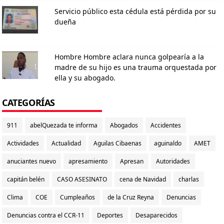
Servicio público esta cédula está pérdida por su
dueña
Hombre Hombre aclara nunca golpearía a la
madre de su hijo es una trauma orquestada por
ella y su abogado.
CATEGORÍAS
911
abelQuezada te informa
Abogados
Accidentes
Actividades
Actualidad
Aguilas Cibaenas
aguinaldo
AMET
anuciantes nuevo
apresamiento
Apresan
Autoridades
capitán belén
CASO ASESINATO
cena de Navidad
charlas
Clima
COE
Cumpleaños
de la Cruz Reyna
Denuncias
Denuncias contra el CCR-11
Deportes
Desaparecidos