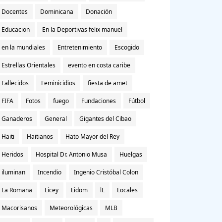
Docentes
Dominicana
Donación
Educacion
En la Deportivas felix manuel
en la mundiales
Entretenimiento
Escogido
Estrellas Orientales
evento en costa caribe
Fallecidos
Feminicidios
fiesta de amet
FIFA
Fotos
fuego
Fundaciones
Fútbol
Ganaderos
General
Gigantes del Cibao
Haiti
Haitianos
Hato Mayor del Rey
Heridos
Hospital Dr. Antonio Musa
Huelgas
iluminan
Incendio
Ingenio Cristóbal Colon
La Romana
Licey
Lidom
lL
Locales
Macorisanos
Meteorológicas
MLB