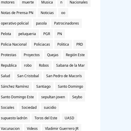
motores
muerte
Musica
n
Nacionales
Notas de Prensa PN
Noticias
oo
operativo policial
pasola
Patrocinadores
Pelota
peluqueria
PGR
PN
Policia Nacional
Policiacas
Politica
PRD
Protestas
Proyectos
Quejas
Región Este
Republica
robo
Robos
Sabana de la Mar
Salud
San Cristobal
San Pedro de Macorís
Sánchez Ramírez
Santiago
Santo Domingo
Santo Domingo Este
sepultan joven
Seybo
Sociales
Sociedad
suicidio
supuesto ladrón
Toros del Este
UASD
Vacunacion
Videos
Vladimir Guerrero JR