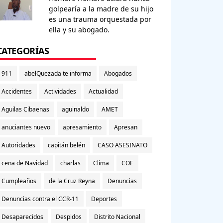
golpearía a la madre de su hijo
es una trauma orquestada por
ella y su abogado.
CATEGORÍAS
911
abelQuezada te informa
Abogados
Accidentes
Actividades
Actualidad
Aguilas Cibaenas
aguinaldo
AMET
anuciantes nuevo
apresamiento
Apresan
Autoridades
capitán belén
CASO ASESINATO
cena de Navidad
charlas
Clima
COE
Cumpleaños
de la Cruz Reyna
Denuncias
Denuncias contra el CCR-11
Deportes
Desaparecidos
Despidos
Distrito Nacional