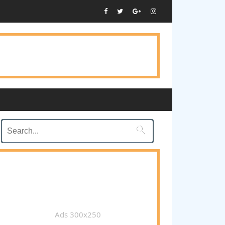

Ads 300x250