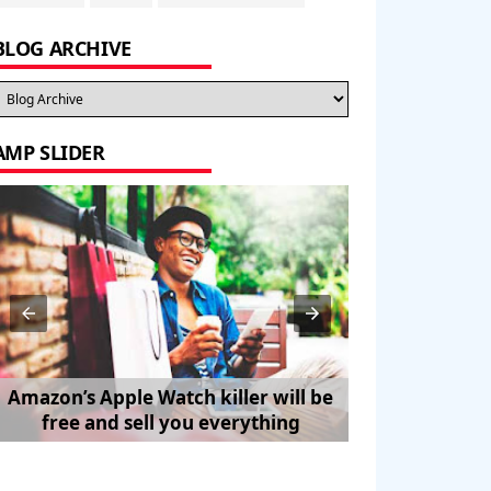
BLOG ARCHIVE
AMP SLIDER
Amazon’s Apple Watch killer will be
How to Trave
free and sell you everything
Pe