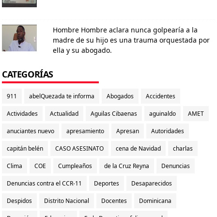
Hombre Hombre aclara nunca golpearía a la
madre de su hijo es una trauma orquestada por
ella y su abogado.
CATEGORÍAS
911
abelQuezada te informa
Abogados
Accidentes
Actividades
Actualidad
Aguilas Cibaenas
aguinaldo
AMET
anuciantes nuevo
apresamiento
Apresan
Autoridades
capitán belén
CASO ASESINATO
cena de Navidad
charlas
Clima
COE
Cumpleaños
de la Cruz Reyna
Denuncias
Denuncias contra el CCR-11
Deportes
Desaparecidos
Despidos
Distrito Nacional
Docentes
Dominicana