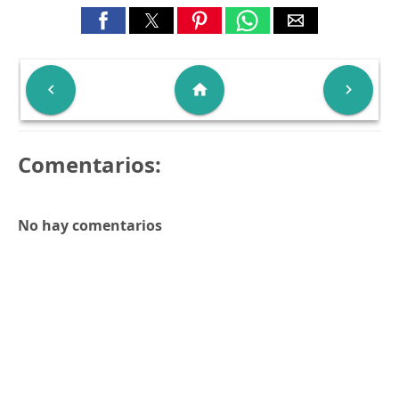

home

Comentarios:
No hay comentarios