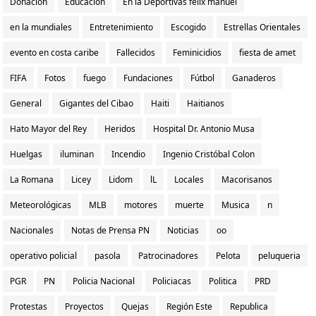
Donación
Educacion
En la Deportivas felix manuel
en la mundiales
Entretenimiento
Escogido
Estrellas Orientales
evento en costa caribe
Fallecidos
Feminicidios
fiesta de amet
FIFA
Fotos
fuego
Fundaciones
Fútbol
Ganaderos
General
Gigantes del Cibao
Haiti
Haitianos
Hato Mayor del Rey
Heridos
Hospital Dr. Antonio Musa
Huelgas
iluminan
Incendio
Ingenio Cristóbal Colon
La Romana
Licey
Lidom
lL
Locales
Macorisanos
Meteorológicas
MLB
motores
muerte
Musica
n
Nacionales
Notas de Prensa PN
Noticias
oo
operativo policial
pasola
Patrocinadores
Pelota
peluqueria
PGR
PN
Policia Nacional
Policiacas
Politica
PRD
Protestas
Proyectos
Quejas
Región Este
Republica