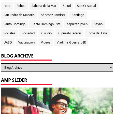
robo
Robos
Sabana de la Mar
Salud
San Cristobal
San Pedro de Macorís
Sánchez Ramírez
Santiago
Santo Domingo
Santo Domingo Este
sepultan joven
Seybo
Sociales
Sociedad
suicidio
supuesto ladrón
Toros del Este
UASD
Vacunacion
Videos
Vladimir Guerrero JR
BLOG ARCHIVE
AMP SLIDER