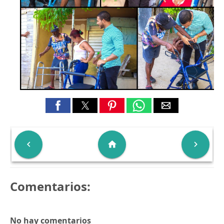

home

Comentarios:
No hay comentarios