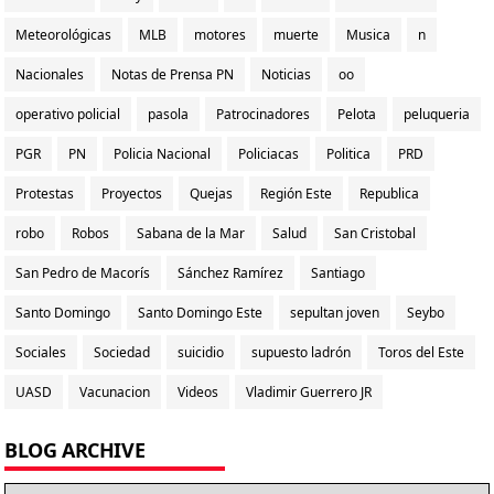
Meteorológicas
MLB
motores
muerte
Musica
n
Nacionales
Notas de Prensa PN
Noticias
oo
operativo policial
pasola
Patrocinadores
Pelota
peluqueria
PGR
PN
Policia Nacional
Policiacas
Politica
PRD
Protestas
Proyectos
Quejas
Región Este
Republica
robo
Robos
Sabana de la Mar
Salud
San Cristobal
San Pedro de Macorís
Sánchez Ramírez
Santiago
Santo Domingo
Santo Domingo Este
sepultan joven
Seybo
Sociales
Sociedad
suicidio
supuesto ladrón
Toros del Este
UASD
Vacunacion
Videos
Vladimir Guerrero JR
BLOG ARCHIVE