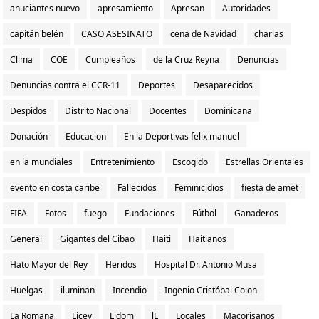
anuciantes nuevo
apresamiento
Apresan
Autoridades
capitán belén
CASO ASESINATO
cena de Navidad
charlas
Clima
COE
Cumpleaños
de la Cruz Reyna
Denuncias
Denuncias contra el CCR-11
Deportes
Desaparecidos
Despidos
Distrito Nacional
Docentes
Dominicana
Donación
Educacion
En la Deportivas felix manuel
en la mundiales
Entretenimiento
Escogido
Estrellas Orientales
evento en costa caribe
Fallecidos
Feminicidios
fiesta de amet
FIFA
Fotos
fuego
Fundaciones
Fútbol
Ganaderos
General
Gigantes del Cibao
Haiti
Haitianos
Hato Mayor del Rey
Heridos
Hospital Dr. Antonio Musa
Huelgas
iluminan
Incendio
Ingenio Cristóbal Colon
La Romana
Licey
Lidom
lL
Locales
Macorisanos