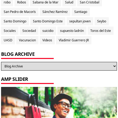
robo
Robos
Sabana de la Mar
Salud
San Cristobal
San Pedro de Macorís
Sánchez Ramírez
Santiago
Santo Domingo
Santo Domingo Este
sepultan joven
Seybo
Sociales
Sociedad
suicidio
supuesto ladrón
Toros del Este
UASD
Vacunacion
Videos
Vladimir Guerrero JR
BLOG ARCHIVE
AMP SLIDER