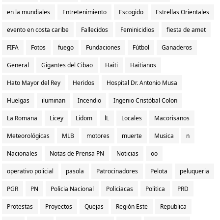
en la mundiales
Entretenimiento
Escogido
Estrellas Orientales
evento en costa caribe
Fallecidos
Feminicidios
fiesta de amet
FIFA
Fotos
fuego
Fundaciones
Fútbol
Ganaderos
General
Gigantes del Cibao
Haiti
Haitianos
Hato Mayor del Rey
Heridos
Hospital Dr. Antonio Musa
Huelgas
iluminan
Incendio
Ingenio Cristóbal Colon
La Romana
Licey
Lidom
lL
Locales
Macorisanos
Meteorológicas
MLB
motores
muerte
Musica
n
Nacionales
Notas de Prensa PN
Noticias
oo
operativo policial
pasola
Patrocinadores
Pelota
peluqueria
PGR
PN
Policia Nacional
Policiacas
Politica
PRD
Protestas
Proyectos
Quejas
Región Este
Republica