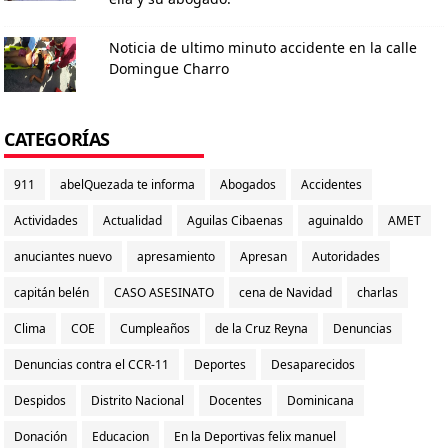
Noticia de ultimo minuto accidente en la calle
Domingue Charro
CATEGORÍAS
911
abelQuezada te informa
Abogados
Accidentes
Actividades
Actualidad
Aguilas Cibaenas
aguinaldo
AMET
anuciantes nuevo
apresamiento
Apresan
Autoridades
capitán belén
CASO ASESINATO
cena de Navidad
charlas
Clima
COE
Cumpleaños
de la Cruz Reyna
Denuncias
Denuncias contra el CCR-11
Deportes
Desaparecidos
Despidos
Distrito Nacional
Docentes
Dominicana
Donación
Educacion
En la Deportivas felix manuel