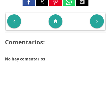

home

Comentarios:
No hay comentarios