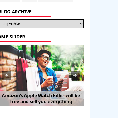
BLOG ARCHIVE
AMP SLIDER
Amazon’s Apple Watch killer will be
How to Trave
free and sell you everything
Pe