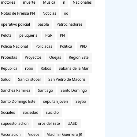
motores
muerte
Musica
n
Nacionales
Notas de Prensa PN
Noticias
oo
operativo policial
pasola
Patrocinadores
Pelota
peluqueria
PGR
PN
Policia Nacional
Policiacas
Politica
PRD
Protestas
Proyectos
Quejas
Región Este
Republica
robo
Robos
Sabana de la Mar
Salud
San Cristobal
San Pedro de Macorís
Sánchez Ramírez
Santiago
Santo Domingo
Santo Domingo Este
sepultan joven
Seybo
Sociales
Sociedad
suicidio
supuesto ladrón
Toros del Este
UASD
Vacunacion
Videos
Vladimir Guerrero JR