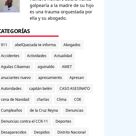
golpearía a la madre de su hijo
es una trauma orquestada por
ella y su abogado.
CATEGORÍAS
911
abelQuezada te informa
Abogados
Accidentes
Actividades
Actualidad
Aguilas Cibaenas
aguinaldo
AMET
anuciantes nuevo
apresamiento
Apresan
Autoridades
capitán belén
CASO ASESINATO
cena de Navidad
charlas
Clima
COE
Cumpleaños
de la Cruz Reyna
Denuncias
Denuncias contra el CCR-11
Deportes
Desaparecidos
Despidos
Distrito Nacional