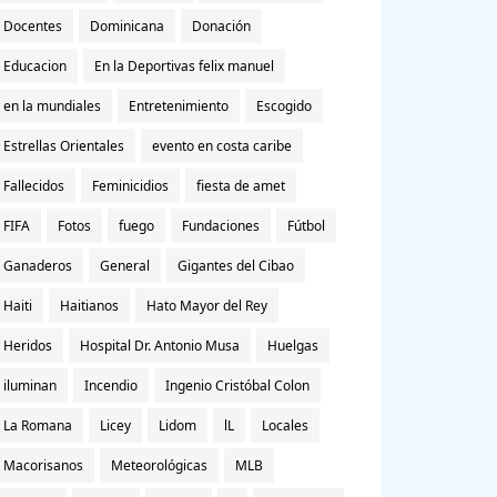
Docentes
Dominicana
Donación
Educacion
En la Deportivas felix manuel
en la mundiales
Entretenimiento
Escogido
Estrellas Orientales
evento en costa caribe
Fallecidos
Feminicidios
fiesta de amet
FIFA
Fotos
fuego
Fundaciones
Fútbol
Ganaderos
General
Gigantes del Cibao
Haiti
Haitianos
Hato Mayor del Rey
Heridos
Hospital Dr. Antonio Musa
Huelgas
iluminan
Incendio
Ingenio Cristóbal Colon
La Romana
Licey
Lidom
lL
Locales
Macorisanos
Meteorológicas
MLB