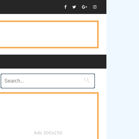

Ads 300x250