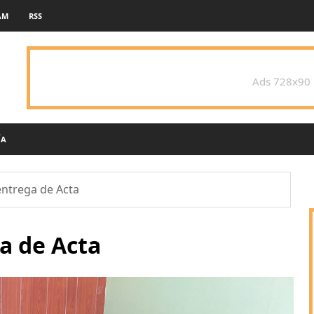
AM
RSS
Ads 728x90
ÍA
entrega de Acta
a de Acta