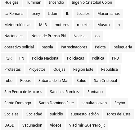
Huelgas
iluminan
Incendio
Ingenio Cristóbal Colon
La Romana
Licey
Lidom
lL
Locales
Macorisanos
Meteorológicas
MLB
motores
muerte
Musica
n
Nacionales
Notas de Prensa PN
Noticias
oo
operativo policial
pasola
Patrocinadores
Pelota
peluqueria
PGR
PN
Policia Nacional
Policiacas
Politica
PRD
Protestas
Proyectos
Quejas
Región Este
Republica
robo
Robos
Sabana de la Mar
Salud
San Cristobal
San Pedro de Macorís
Sánchez Ramírez
Santiago
Santo Domingo
Santo Domingo Este
sepultan joven
Seybo
Sociales
Sociedad
suicidio
supuesto ladrón
Toros del Este
UASD
Vacunacion
Videos
Vladimir Guerrero JR