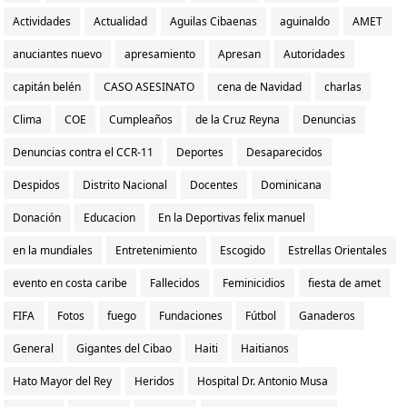
Actividades
Actualidad
Aguilas Cibaenas
aguinaldo
AMET
anuciantes nuevo
apresamiento
Apresan
Autoridades
capitán belén
CASO ASESINATO
cena de Navidad
charlas
Clima
COE
Cumpleaños
de la Cruz Reyna
Denuncias
Denuncias contra el CCR-11
Deportes
Desaparecidos
Despidos
Distrito Nacional
Docentes
Dominicana
Donación
Educacion
En la Deportivas felix manuel
en la mundiales
Entretenimiento
Escogido
Estrellas Orientales
evento en costa caribe
Fallecidos
Feminicidios
fiesta de amet
FIFA
Fotos
fuego
Fundaciones
Fútbol
Ganaderos
General
Gigantes del Cibao
Haiti
Haitianos
Hato Mayor del Rey
Heridos
Hospital Dr. Antonio Musa