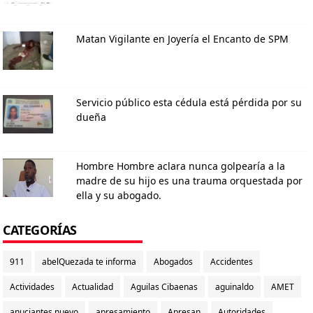
Matan Vigilante en Joyería el Encanto de SPM
Servicio público esta cédula está pérdida por su
dueña
Hombre Hombre aclara nunca golpearía a la
madre de su hijo es una trauma orquestada por
ella y su abogado.
CATEGORÍAS
911
abelQuezada te informa
Abogados
Accidentes
Actividades
Actualidad
Aguilas Cibaenas
aguinaldo
AMET
anuciantes nuevo
apresamiento
Apresan
Autoridades