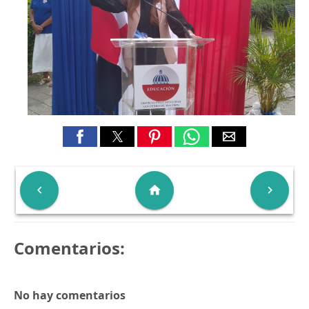

home

Comentarios:
No hay comentarios