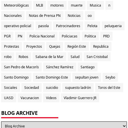
Meteorológicas
MLB
motores
muerte
Musica
n
Nacionales
Notas de Prensa PN
Noticias
oo
operativo policial
pasola
Patrocinadores
Pelota
peluqueria
PGR
PN
Policia Nacional
Policiacas
Politica
PRD
Protestas
Proyectos
Quejas
Región Este
Republica
robo
Robos
Sabana de la Mar
Salud
San Cristobal
San Pedro de Macorís
Sánchez Ramírez
Santiago
Santo Domingo
Santo Domingo Este
sepultan joven
Seybo
Sociales
Sociedad
suicidio
supuesto ladrón
Toros del Este
UASD
Vacunacion
Videos
Vladimir Guerrero JR
BLOG ARCHIVE