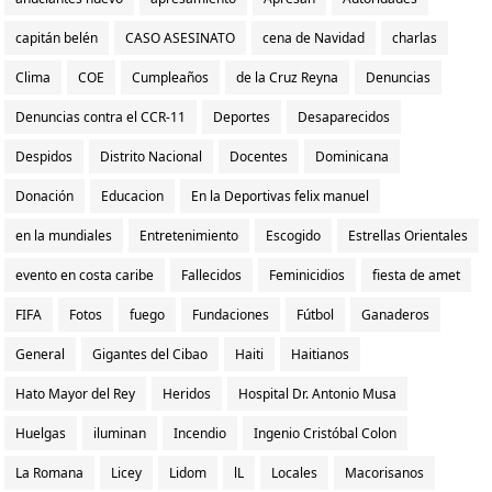
capitán belén
CASO ASESINATO
cena de Navidad
charlas
Clima
COE
Cumpleaños
de la Cruz Reyna
Denuncias
Denuncias contra el CCR-11
Deportes
Desaparecidos
Despidos
Distrito Nacional
Docentes
Dominicana
Donación
Educacion
En la Deportivas felix manuel
en la mundiales
Entretenimiento
Escogido
Estrellas Orientales
evento en costa caribe
Fallecidos
Feminicidios
fiesta de amet
FIFA
Fotos
fuego
Fundaciones
Fútbol
Ganaderos
General
Gigantes del Cibao
Haiti
Haitianos
Hato Mayor del Rey
Heridos
Hospital Dr. Antonio Musa
Huelgas
iluminan
Incendio
Ingenio Cristóbal Colon
La Romana
Licey
Lidom
lL
Locales
Macorisanos