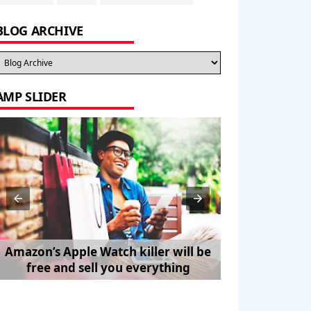
BLOG ARCHIVE
AMP SLIDER
Amazon’s Apple Watch killer will be
How to Trave
free and sell you everything
Pe