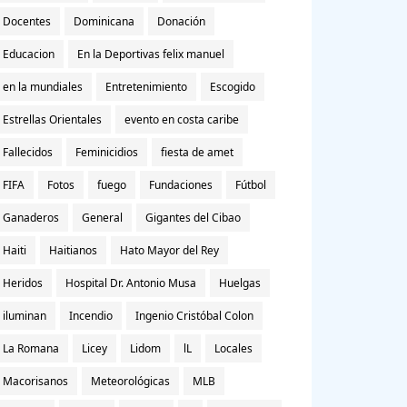
Docentes
Dominicana
Donación
Educacion
En la Deportivas felix manuel
en la mundiales
Entretenimiento
Escogido
Estrellas Orientales
evento en costa caribe
Fallecidos
Feminicidios
fiesta de amet
FIFA
Fotos
fuego
Fundaciones
Fútbol
Ganaderos
General
Gigantes del Cibao
Haiti
Haitianos
Hato Mayor del Rey
Heridos
Hospital Dr. Antonio Musa
Huelgas
iluminan
Incendio
Ingenio Cristóbal Colon
La Romana
Licey
Lidom
lL
Locales
Macorisanos
Meteorológicas
MLB