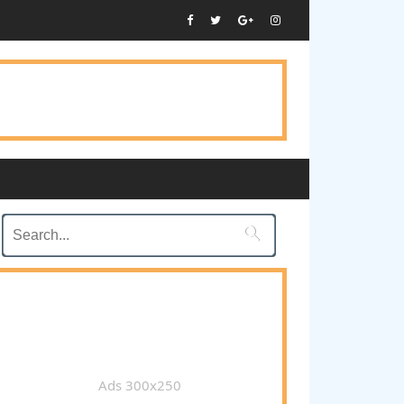

Ads 300x250