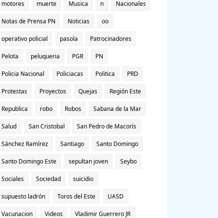
motores
muerte
Musica
n
Nacionales
Notas de Prensa PN
Noticias
oo
operativo policial
pasola
Patrocinadores
Pelota
peluqueria
PGR
PN
Policia Nacional
Policiacas
Politica
PRD
Protestas
Proyectos
Quejas
Región Este
Republica
robo
Robos
Sabana de la Mar
Salud
San Cristobal
San Pedro de Macorís
Sánchez Ramírez
Santiago
Santo Domingo
Santo Domingo Este
sepultan joven
Seybo
Sociales
Sociedad
suicidio
supuesto ladrón
Toros del Este
UASD
Vacunacion
Videos
Vladimir Guerrero JR