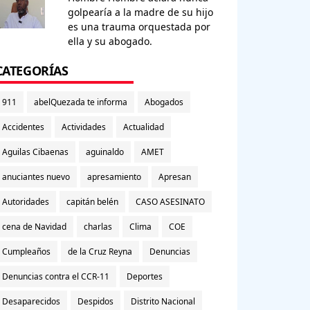
golpearía a la madre de su hijo
es una trauma orquestada por
ella y su abogado.
CATEGORÍAS
911
abelQuezada te informa
Abogados
Accidentes
Actividades
Actualidad
Aguilas Cibaenas
aguinaldo
AMET
anuciantes nuevo
apresamiento
Apresan
Autoridades
capitán belén
CASO ASESINATO
cena de Navidad
charlas
Clima
COE
Cumpleaños
de la Cruz Reyna
Denuncias
Denuncias contra el CCR-11
Deportes
Desaparecidos
Despidos
Distrito Nacional