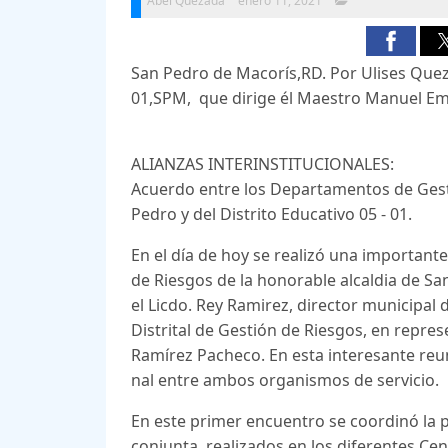
Abel Quezada
enero 11, 2021
San Pedro de Macorís,RD. Por Ulises Quez
01,SPM, que dirige él Maestro Manuel Em
ALIANZAS INTERINSTITUCIO
NALES:
Acuerdo entre los Departamentos de Ges
Pedro y del Distrito Educativo 05 - 01.
En el día de hoy se realizó una important
de Riesgos de la honorable alcaldia de S
el Licdo. Rey Ramirez, director municipal 
Distrital de Gestión de Riesgos, en repres
Ramírez Pacheco. En esta interesante reuni
nal entre ambos organismos de servicio.
En este primer encuentro se coordinó la 
conjunta, realizados en los diferentes Cen