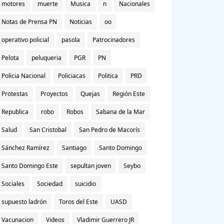
motores
muerte
Musica
n
Nacionales
Notas de Prensa PN
Noticias
oo
operativo policial
pasola
Patrocinadores
Pelota
peluqueria
PGR
PN
Policia Nacional
Policiacas
Politica
PRD
Protestas
Proyectos
Quejas
Región Este
Republica
robo
Robos
Sabana de la Mar
Salud
San Cristobal
San Pedro de Macorís
Sánchez Ramírez
Santiago
Santo Domingo
Santo Domingo Este
sepultan joven
Seybo
Sociales
Sociedad
suicidio
supuesto ladrón
Toros del Este
UASD
Vacunacion
Videos
Vladimir Guerrero JR