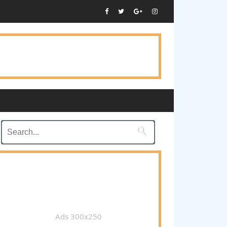

Ads 300x250