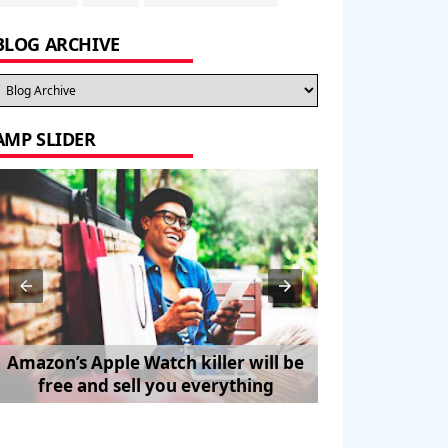
BLOG ARCHIVE
AMP SLIDER
Amazon’s Apple Watch killer will be
How to Trave
free and sell you everything
Pe