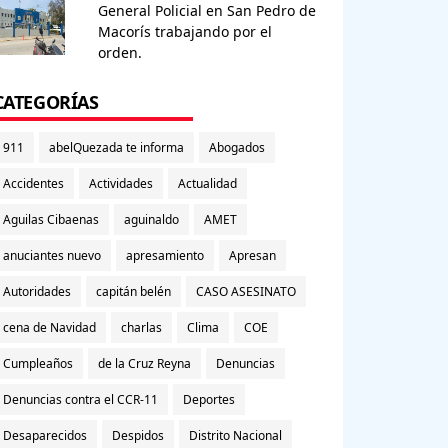
General Policial en San Pedro de
Macorís trabajando por el
orden.
CATEGORÍAS
911
abelQuezada te informa
Abogados
Accidentes
Actividades
Actualidad
Aguilas Cibaenas
aguinaldo
AMET
anuciantes nuevo
apresamiento
Apresan
Autoridades
capitán belén
CASO ASESINATO
cena de Navidad
charlas
Clima
COE
Cumpleaños
de la Cruz Reyna
Denuncias
Denuncias contra el CCR-11
Deportes
Desaparecidos
Despidos
Distrito Nacional