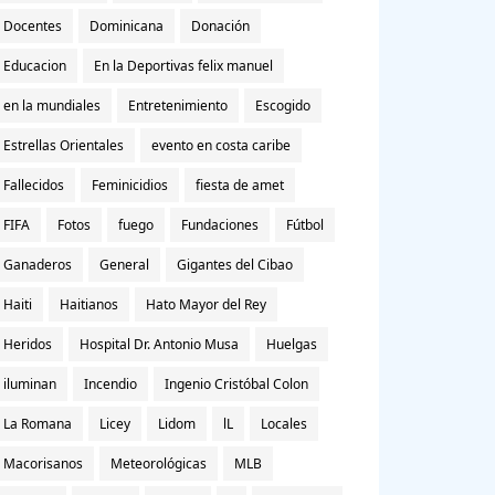
Docentes
Dominicana
Donación
Educacion
En la Deportivas felix manuel
en la mundiales
Entretenimiento
Escogido
Estrellas Orientales
evento en costa caribe
Fallecidos
Feminicidios
fiesta de amet
FIFA
Fotos
fuego
Fundaciones
Fútbol
Ganaderos
General
Gigantes del Cibao
Haiti
Haitianos
Hato Mayor del Rey
Heridos
Hospital Dr. Antonio Musa
Huelgas
iluminan
Incendio
Ingenio Cristóbal Colon
La Romana
Licey
Lidom
lL
Locales
Macorisanos
Meteorológicas
MLB