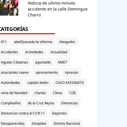
Noticia de ultimo minuto
accidente en la calle Domingue
Charro
CATEGORÍAS
911
abelQuezada te informa
Abogados
Accidentes
Actividades
Actualidad
Aguilas Cibaenas
aguinaldo
AMET
anuciantes nuevo
apresamiento
Apresan
Autoridades
capitán belén
CASO ASESINATO
cena de Navidad
charlas
Clima
COE
Cumpleaños
de la Cruz Reyna
Denuncias
Denuncias contra el CCR-11
Deportes
Desaparecidos
Despidos
Distrito Nacional