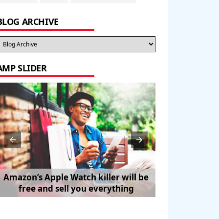
BLOG ARCHIVE
AMP SLIDER
Amazon’s Apple Watch killer will be
How to Trave
free and sell you everything
Pe