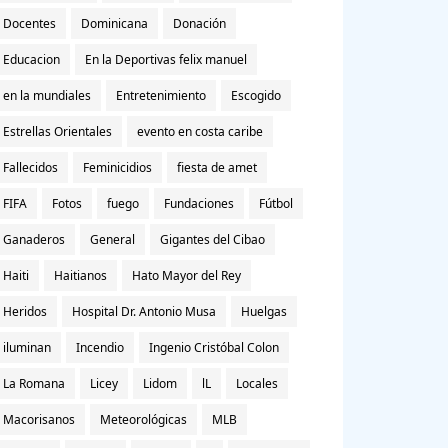
Docentes
Dominicana
Donación
Educacion
En la Deportivas felix manuel
en la mundiales
Entretenimiento
Escogido
Estrellas Orientales
evento en costa caribe
Fallecidos
Feminicidios
fiesta de amet
FIFA
Fotos
fuego
Fundaciones
Fútbol
Ganaderos
General
Gigantes del Cibao
Haiti
Haitianos
Hato Mayor del Rey
Heridos
Hospital Dr. Antonio Musa
Huelgas
iluminan
Incendio
Ingenio Cristóbal Colon
La Romana
Licey
Lidom
lL
Locales
Macorisanos
Meteorológicas
MLB