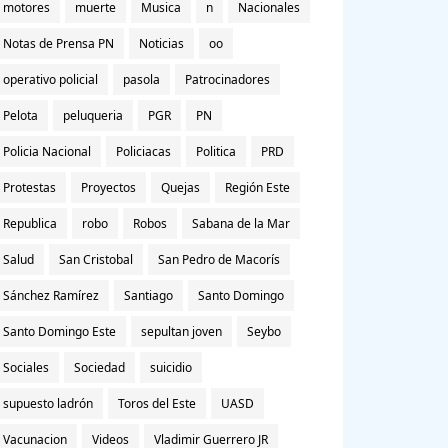
motores
muerte
Musica
n
Nacionales
Notas de Prensa PN
Noticias
oo
operativo policial
pasola
Patrocinadores
Pelota
peluqueria
PGR
PN
Policia Nacional
Policiacas
Politica
PRD
Protestas
Proyectos
Quejas
Región Este
Republica
robo
Robos
Sabana de la Mar
Salud
San Cristobal
San Pedro de Macorís
Sánchez Ramírez
Santiago
Santo Domingo
Santo Domingo Este
sepultan joven
Seybo
Sociales
Sociedad
suicidio
supuesto ladrón
Toros del Este
UASD
Vacunacion
Videos
Vladimir Guerrero JR