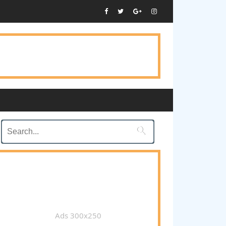

Ads 300x250