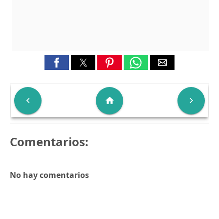

home

Comentarios:
No hay comentarios