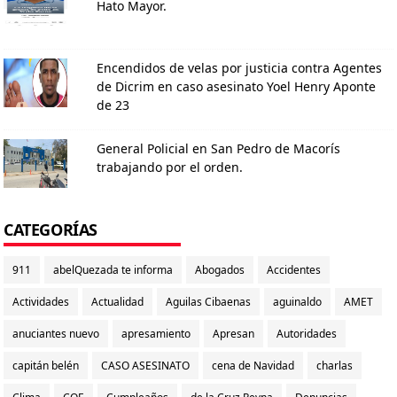
Hato Mayor.
Encendidos de velas por justicia contra Agentes
de Dicrim en caso asesinato Yoel Henry Aponte
de 23
General Policial en San Pedro de Macorís
trabajando por el orden.
CATEGORÍAS
911
abelQuezada te informa
Abogados
Accidentes
Actividades
Actualidad
Aguilas Cibaenas
aguinaldo
AMET
anuciantes nuevo
apresamiento
Apresan
Autoridades
capitán belén
CASO ASESINATO
cena de Navidad
charlas