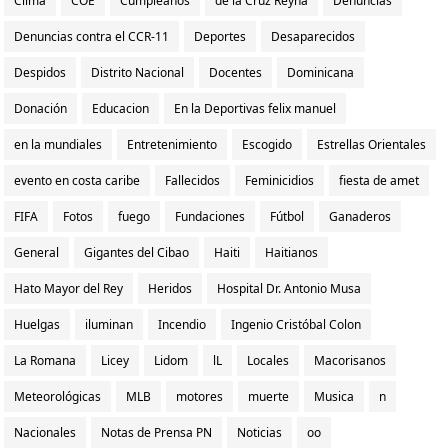
Clima
COE
Cumpleaños
de la Cruz Reyna
Denuncias
Denuncias contra el CCR-11
Deportes
Desaparecidos
Despidos
Distrito Nacional
Docentes
Dominicana
Donación
Educacion
En la Deportivas felix manuel
en la mundiales
Entretenimiento
Escogido
Estrellas Orientales
evento en costa caribe
Fallecidos
Feminicidios
fiesta de amet
FIFA
Fotos
fuego
Fundaciones
Fútbol
Ganaderos
General
Gigantes del Cibao
Haiti
Haitianos
Hato Mayor del Rey
Heridos
Hospital Dr. Antonio Musa
Huelgas
iluminan
Incendio
Ingenio Cristóbal Colon
La Romana
Licey
Lidom
lL
Locales
Macorisanos
Meteorológicas
MLB
motores
muerte
Musica
n
Nacionales
Notas de Prensa PN
Noticias
oo