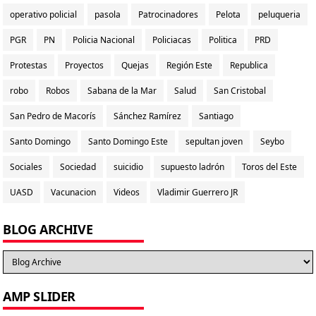
operativo policial
pasola
Patrocinadores
Pelota
peluqueria
PGR
PN
Policia Nacional
Policiacas
Politica
PRD
Protestas
Proyectos
Quejas
Región Este
Republica
robo
Robos
Sabana de la Mar
Salud
San Cristobal
San Pedro de Macorís
Sánchez Ramírez
Santiago
Santo Domingo
Santo Domingo Este
sepultan joven
Seybo
Sociales
Sociedad
suicidio
supuesto ladrón
Toros del Este
UASD
Vacunacion
Videos
Vladimir Guerrero JR
BLOG ARCHIVE
AMP SLIDER