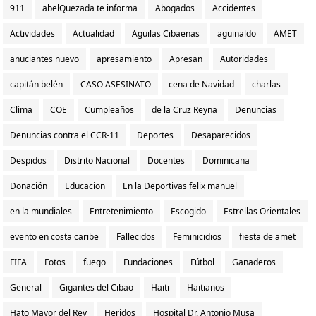
911
abelQuezada te informa
Abogados
Accidentes
Actividades
Actualidad
Aguilas Cibaenas
aguinaldo
AMET
anuciantes nuevo
apresamiento
Apresan
Autoridades
capitán belén
CASO ASESINATO
cena de Navidad
charlas
Clima
COE
Cumpleaños
de la Cruz Reyna
Denuncias
Denuncias contra el CCR-11
Deportes
Desaparecidos
Despidos
Distrito Nacional
Docentes
Dominicana
Donación
Educacion
En la Deportivas felix manuel
en la mundiales
Entretenimiento
Escogido
Estrellas Orientales
evento en costa caribe
Fallecidos
Feminicidios
fiesta de amet
FIFA
Fotos
fuego
Fundaciones
Fútbol
Ganaderos
General
Gigantes del Cibao
Haiti
Haitianos
Hato Mayor del Rey
Heridos
Hospital Dr. Antonio Musa