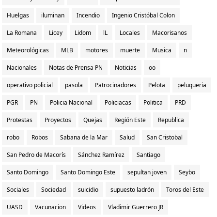
Huelgas
iluminan
Incendio
Ingenio Cristóbal Colon
La Romana
Licey
Lidom
lL
Locales
Macorisanos
Meteorológicas
MLB
motores
muerte
Musica
n
Nacionales
Notas de Prensa PN
Noticias
oo
operativo policial
pasola
Patrocinadores
Pelota
peluqueria
PGR
PN
Policia Nacional
Policiacas
Politica
PRD
Protestas
Proyectos
Quejas
Región Este
Republica
robo
Robos
Sabana de la Mar
Salud
San Cristobal
San Pedro de Macorís
Sánchez Ramírez
Santiago
Santo Domingo
Santo Domingo Este
sepultan joven
Seybo
Sociales
Sociedad
suicidio
supuesto ladrón
Toros del Este
UASD
Vacunacion
Videos
Vladimir Guerrero JR