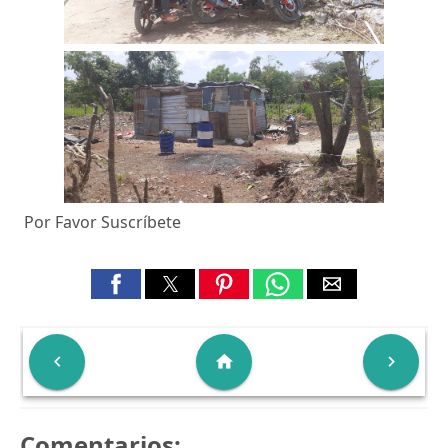
Por Favor Suscríbete

home

Comentarios: