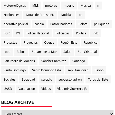
Meteorológicas
MLB
motores
muerte
Musica
n
Nacionales
Notas de Prensa PN
Noticias
oo
operativo policial
pasola
Patrocinadores
Pelota
peluqueria
PGR
PN
Policia Nacional
Policiacas
Politica
PRD
Protestas
Proyectos
Quejas
Región Este
Republica
robo
Robos
Sabana de la Mar
Salud
San Cristobal
San Pedro de Macorís
Sánchez Ramírez
Santiago
Santo Domingo
Santo Domingo Este
sepultan joven
Seybo
Sociales
Sociedad
suicidio
supuesto ladrón
Toros del Este
UASD
Vacunacion
Videos
Vladimir Guerrero JR
BLOG ARCHIVE