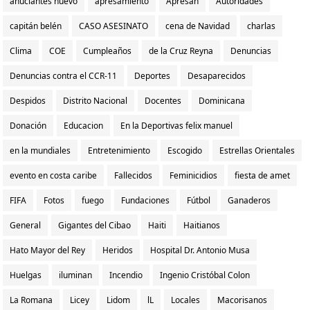
anuciantes nuevo
apresamiento
Apresan
Autoridades
capitán belén
CASO ASESINATO
cena de Navidad
charlas
Clima
COE
Cumpleaños
de la Cruz Reyna
Denuncias
Denuncias contra el CCR-11
Deportes
Desaparecidos
Despidos
Distrito Nacional
Docentes
Dominicana
Donación
Educacion
En la Deportivas felix manuel
en la mundiales
Entretenimiento
Escogido
Estrellas Orientales
evento en costa caribe
Fallecidos
Feminicidios
fiesta de amet
FIFA
Fotos
fuego
Fundaciones
Fútbol
Ganaderos
General
Gigantes del Cibao
Haiti
Haitianos
Hato Mayor del Rey
Heridos
Hospital Dr. Antonio Musa
Huelgas
iluminan
Incendio
Ingenio Cristóbal Colon
La Romana
Licey
Lidom
lL
Locales
Macorisanos