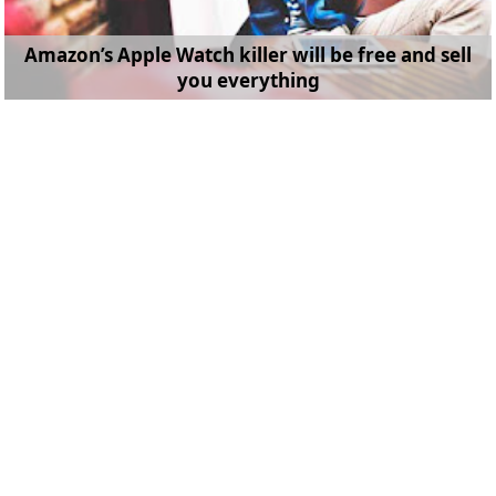
Amazon’s Apple Watch killer will be free and sell
you everything