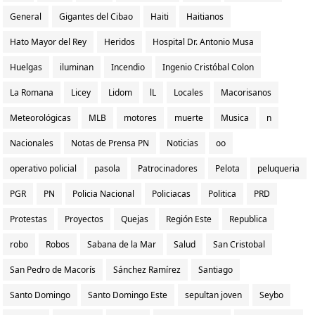
General
Gigantes del Cibao
Haiti
Haitianos
Hato Mayor del Rey
Heridos
Hospital Dr. Antonio Musa
Huelgas
iluminan
Incendio
Ingenio Cristóbal Colon
La Romana
Licey
Lidom
lL
Locales
Macorisanos
Meteorológicas
MLB
motores
muerte
Musica
n
Nacionales
Notas de Prensa PN
Noticias
oo
operativo policial
pasola
Patrocinadores
Pelota
peluqueria
PGR
PN
Policia Nacional
Policiacas
Politica
PRD
Protestas
Proyectos
Quejas
Región Este
Republica
robo
Robos
Sabana de la Mar
Salud
San Cristobal
San Pedro de Macorís
Sánchez Ramírez
Santiago
Santo Domingo
Santo Domingo Este
sepultan joven
Seybo