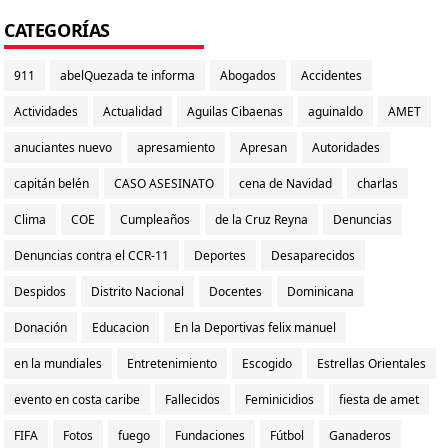
CATEGORÍAS
911
abelQuezada te informa
Abogados
Accidentes
Actividades
Actualidad
Aguilas Cibaenas
aguinaldo
AMET
anuciantes nuevo
apresamiento
Apresan
Autoridades
capitán belén
CASO ASESINATO
cena de Navidad
charlas
Clima
COE
Cumpleaños
de la Cruz Reyna
Denuncias
Denuncias contra el CCR-11
Deportes
Desaparecidos
Despidos
Distrito Nacional
Docentes
Dominicana
Donación
Educacion
En la Deportivas felix manuel
en la mundiales
Entretenimiento
Escogido
Estrellas Orientales
evento en costa caribe
Fallecidos
Feminicidios
fiesta de amet
FIFA
Fotos
fuego
Fundaciones
Fútbol
Ganaderos