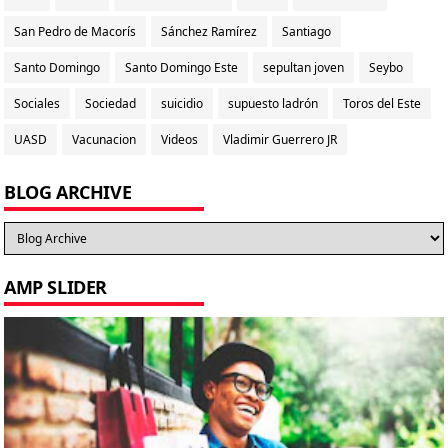
San Pedro de Macorís
Sánchez Ramírez
Santiago
Santo Domingo
Santo Domingo Este
sepultan joven
Seybo
Sociales
Sociedad
suicidio
supuesto ladrón
Toros del Este
UASD
Vacunacion
Videos
Vladimir Guerrero JR
BLOG ARCHIVE
AMP SLIDER