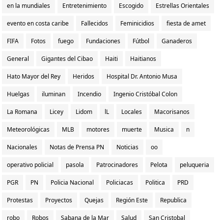
en la mundiales
Entretenimiento
Escogido
Estrellas Orientales
evento en costa caribe
Fallecidos
Feminicidios
fiesta de amet
FIFA
Fotos
fuego
Fundaciones
Fútbol
Ganaderos
General
Gigantes del Cibao
Haiti
Haitianos
Hato Mayor del Rey
Heridos
Hospital Dr. Antonio Musa
Huelgas
iluminan
Incendio
Ingenio Cristóbal Colon
La Romana
Licey
Lidom
lL
Locales
Macorisanos
Meteorológicas
MLB
motores
muerte
Musica
n
Nacionales
Notas de Prensa PN
Noticias
oo
operativo policial
pasola
Patrocinadores
Pelota
peluqueria
PGR
PN
Policia Nacional
Policiacas
Politica
PRD
Protestas
Proyectos
Quejas
Región Este
Republica
robo
Robos
Sabana de la Mar
Salud
San Cristobal