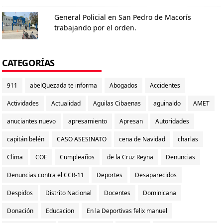
General Policial en San Pedro de Macorís
trabajando por el orden.
CATEGORÍAS
911
abelQuezada te informa
Abogados
Accidentes
Actividades
Actualidad
Aguilas Cibaenas
aguinaldo
AMET
anuciantes nuevo
apresamiento
Apresan
Autoridades
capitán belén
CASO ASESINATO
cena de Navidad
charlas
Clima
COE
Cumpleaños
de la Cruz Reyna
Denuncias
Denuncias contra el CCR-11
Deportes
Desaparecidos
Despidos
Distrito Nacional
Docentes
Dominicana
Donación
Educacion
En la Deportivas felix manuel