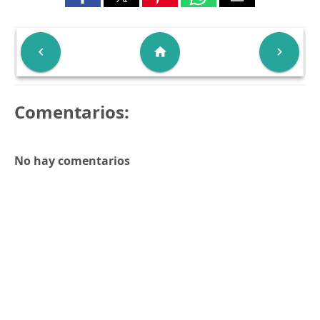

home

Comentarios:
No hay comentarios