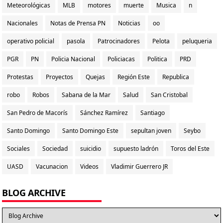
Meteorológicas
MLB
motores
muerte
Musica
n
Nacionales
Notas de Prensa PN
Noticias
oo
operativo policial
pasola
Patrocinadores
Pelota
peluqueria
PGR
PN
Policia Nacional
Policiacas
Politica
PRD
Protestas
Proyectos
Quejas
Región Este
Republica
robo
Robos
Sabana de la Mar
Salud
San Cristobal
San Pedro de Macorís
Sánchez Ramírez
Santiago
Santo Domingo
Santo Domingo Este
sepultan joven
Seybo
Sociales
Sociedad
suicidio
supuesto ladrón
Toros del Este
UASD
Vacunacion
Videos
Vladimir Guerrero JR
BLOG ARCHIVE