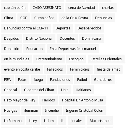
capitán belén
CASO ASESINATO
cena de Navidad
charlas
Clima
COE
Cumpleaños
de la Cruz Reyna
Denuncias
Denuncias contra el CCR-11
Deportes
Desaparecidos
Despidos
Distrito Nacional
Docentes
Dominicana
Donación
Educacion
En la Deportivas felix manuel
en la mundiales
Entretenimiento
Escogido
Estrellas Orientales
evento en costa caribe
Fallecidos
Feminicidios
fiesta de amet
FIFA
Fotos
fuego
Fundaciones
Fútbol
Ganaderos
General
Gigantes del Cibao
Haiti
Haitianos
Hato Mayor del Rey
Heridos
Hospital Dr. Antonio Musa
Huelgas
iluminan
Incendio
Ingenio Cristóbal Colon
La Romana
Licey
Lidom
lL
Locales
Macorisanos