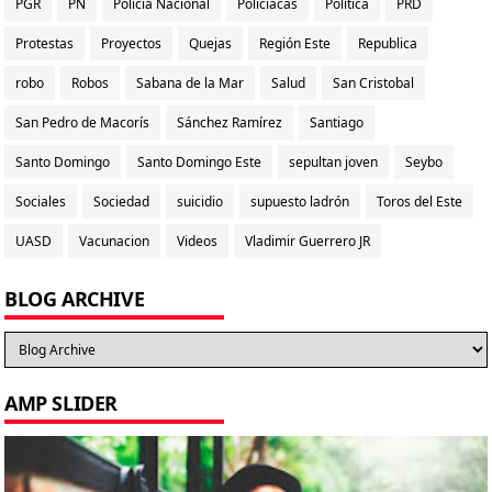
PGR
PN
Policia Nacional
Policiacas
Politica
PRD
Protestas
Proyectos
Quejas
Región Este
Republica
robo
Robos
Sabana de la Mar
Salud
San Cristobal
San Pedro de Macorís
Sánchez Ramírez
Santiago
Santo Domingo
Santo Domingo Este
sepultan joven
Seybo
Sociales
Sociedad
suicidio
supuesto ladrón
Toros del Este
UASD
Vacunacion
Videos
Vladimir Guerrero JR
BLOG ARCHIVE
AMP SLIDER