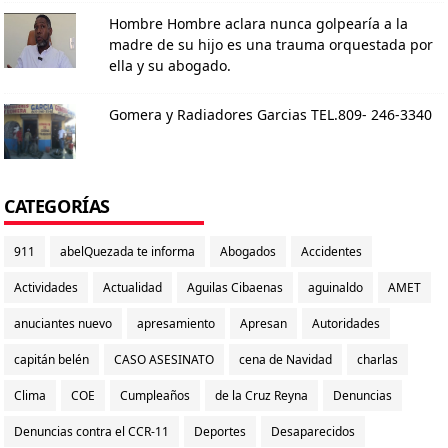
Hombre Hombre aclara nunca golpearía a la
madre de su hijo es una trauma orquestada por
ella y su abogado.
Gomera y Radiadores Garcias TEL.809- 246-3340
CATEGORÍAS
911
abelQuezada te informa
Abogados
Accidentes
Actividades
Actualidad
Aguilas Cibaenas
aguinaldo
AMET
anuciantes nuevo
apresamiento
Apresan
Autoridades
capitán belén
CASO ASESINATO
cena de Navidad
charlas
Clima
COE
Cumpleaños
de la Cruz Reyna
Denuncias
Denuncias contra el CCR-11
Deportes
Desaparecidos