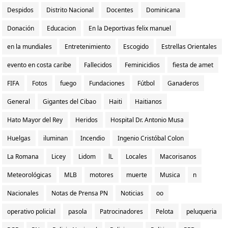
Despidos
Distrito Nacional
Docentes
Dominicana
Donación
Educacion
En la Deportivas felix manuel
en la mundiales
Entretenimiento
Escogido
Estrellas Orientales
evento en costa caribe
Fallecidos
Feminicidios
fiesta de amet
FIFA
Fotos
fuego
Fundaciones
Fútbol
Ganaderos
General
Gigantes del Cibao
Haiti
Haitianos
Hato Mayor del Rey
Heridos
Hospital Dr. Antonio Musa
Huelgas
iluminan
Incendio
Ingenio Cristóbal Colon
La Romana
Licey
Lidom
lL
Locales
Macorisanos
Meteorológicas
MLB
motores
muerte
Musica
n
Nacionales
Notas de Prensa PN
Noticias
oo
operativo policial
pasola
Patrocinadores
Pelota
peluqueria