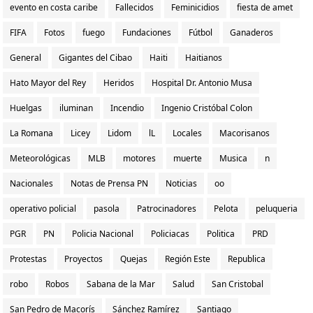
evento en costa caribe
Fallecidos
Feminicidios
fiesta de amet
FIFA
Fotos
fuego
Fundaciones
Fútbol
Ganaderos
General
Gigantes del Cibao
Haiti
Haitianos
Hato Mayor del Rey
Heridos
Hospital Dr. Antonio Musa
Huelgas
iluminan
Incendio
Ingenio Cristóbal Colon
La Romana
Licey
Lidom
lL
Locales
Macorisanos
Meteorológicas
MLB
motores
muerte
Musica
n
Nacionales
Notas de Prensa PN
Noticias
oo
operativo policial
pasola
Patrocinadores
Pelota
peluqueria
PGR
PN
Policia Nacional
Policiacas
Politica
PRD
Protestas
Proyectos
Quejas
Región Este
Republica
robo
Robos
Sabana de la Mar
Salud
San Cristobal
San Pedro de Macorís
Sánchez Ramírez
Santiago