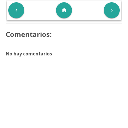

home

Comentarios:
No hay comentarios