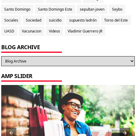
Santo Domingo
Santo Domingo Este
sepultan joven
Seybo
Sociales
Sociedad
suicidio
supuesto ladrón
Toros del Este
UASD
Vacunacion
Videos
Vladimir Guerrero JR
BLOG ARCHIVE
AMP SLIDER