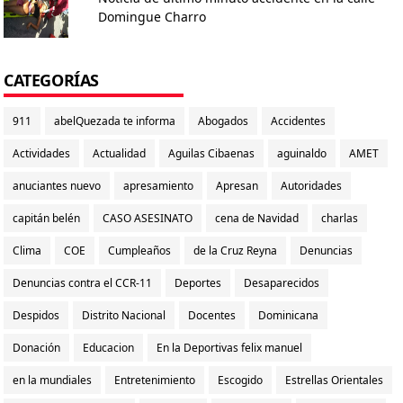
Domingue Charro
CATEGORÍAS
911
abelQuezada te informa
Abogados
Accidentes
Actividades
Actualidad
Aguilas Cibaenas
aguinaldo
AMET
anuciantes nuevo
apresamiento
Apresan
Autoridades
capitán belén
CASO ASESINATO
cena de Navidad
charlas
Clima
COE
Cumpleaños
de la Cruz Reyna
Denuncias
Denuncias contra el CCR-11
Deportes
Desaparecidos
Despidos
Distrito Nacional
Docentes
Dominicana
Donación
Educacion
En la Deportivas felix manuel
en la mundiales
Entretenimiento
Escogido
Estrellas Orientales