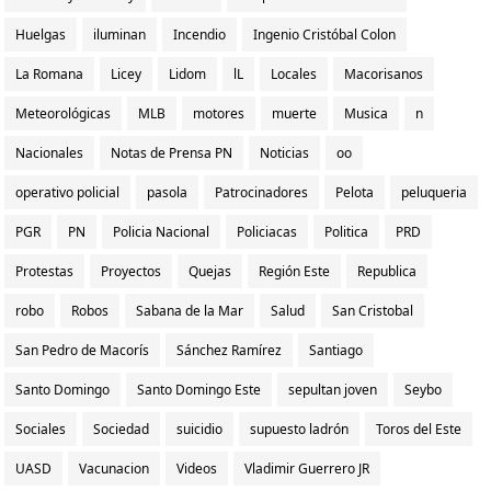
Huelgas
iluminan
Incendio
Ingenio Cristóbal Colon
La Romana
Licey
Lidom
lL
Locales
Macorisanos
Meteorológicas
MLB
motores
muerte
Musica
n
Nacionales
Notas de Prensa PN
Noticias
oo
operativo policial
pasola
Patrocinadores
Pelota
peluqueria
PGR
PN
Policia Nacional
Policiacas
Politica
PRD
Protestas
Proyectos
Quejas
Región Este
Republica
robo
Robos
Sabana de la Mar
Salud
San Cristobal
San Pedro de Macorís
Sánchez Ramírez
Santiago
Santo Domingo
Santo Domingo Este
sepultan joven
Seybo
Sociales
Sociedad
suicidio
supuesto ladrón
Toros del Este
UASD
Vacunacion
Videos
Vladimir Guerrero JR