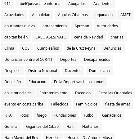
911
abelQuezada te informa
Abogados
Accidentes
Actividades
Actualidad
Aguilas Cibaenas
aguinaldo
AMET
anuciantes nuevo
apresamiento
Apresan
Autoridades
capitán belén
CASO ASESINATO
cena de Navidad
charlas
Clima
COE
Cumpleaños
de la Cruz Reyna
Denuncias
Denuncias contra el CCR-11
Deportes
Desaparecidos
Despidos
Distrito Nacional
Docentes
Dominicana
Donación
Educacion
En la Deportivas felix manuel
en la mundiales
Entretenimiento
Escogido
Estrellas Orientales
evento en costa caribe
Fallecidos
Feminicidios
fiesta de amet
FIFA
Fotos
fuego
Fundaciones
Fútbol
Ganaderos
General
Gigantes del Cibao
Haiti
Haitianos
Hato Mayor del Rey
Heridos
Hospital Dr. Antonio Musa