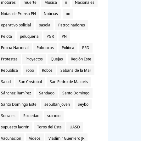
motores
muerte
Musica
n
Nacionales
Notas de Prensa PN
Noticias
oo
operativo policial
pasola
Patrocinadores
Pelota
peluqueria
PGR
PN
Policia Nacional
Policiacas
Politica
PRD
Protestas
Proyectos
Quejas
Región Este
Republica
robo
Robos
Sabana de la Mar
Salud
San Cristobal
San Pedro de Macorís
Sánchez Ramírez
Santiago
Santo Domingo
Santo Domingo Este
sepultan joven
Seybo
Sociales
Sociedad
suicidio
supuesto ladrón
Toros del Este
UASD
Vacunacion
Videos
Vladimir Guerrero JR