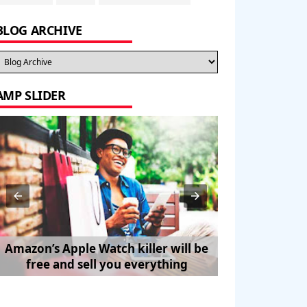
BLOG ARCHIVE
AMP SLIDER
Amazon’s Apple Watch killer will be
How to Trave
free and sell you everything
Pe