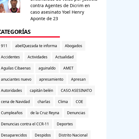
contra Agentes de Dicrim en
caso asesinato Yoel Henry
Aponte de 23
CATEGORÍAS
911
abelQuezada te informa
Abogados
Accidentes
Actividades
Actualidad
Aguilas Cibaenas
aguinaldo
AMET
anuciantes nuevo
apresamiento
Apresan
Autoridades
capitán belén
CASO ASESINATO
cena de Navidad
charlas
Clima
COE
Cumpleaños
de la Cruz Reyna
Denuncias
Denuncias contra el CCR-11
Deportes
Desaparecidos
Despidos
Distrito Nacional