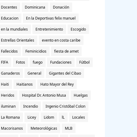
Docentes
Dominicana
Donación
Educacion
En la Deportivas felix manuel
en la mundiales
Entretenimiento
Escogido
Estrellas Orientales
evento en costa caribe
Fallecidos
Feminicidios
fiesta de amet
FIFA
Fotos
fuego
Fundaciones
Fútbol
Ganaderos
General
Gigantes del Cibao
Haiti
Haitianos
Hato Mayor del Rey
Heridos
Hospital Dr. Antonio Musa
Huelgas
iluminan
Incendio
Ingenio Cristóbal Colon
La Romana
Licey
Lidom
lL
Locales
Macorisanos
Meteorológicas
MLB