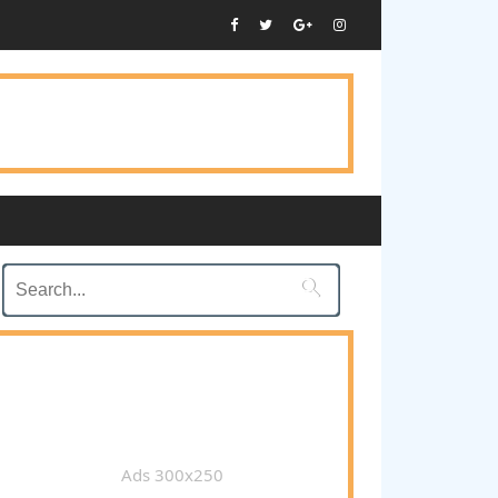

Ads 300x250