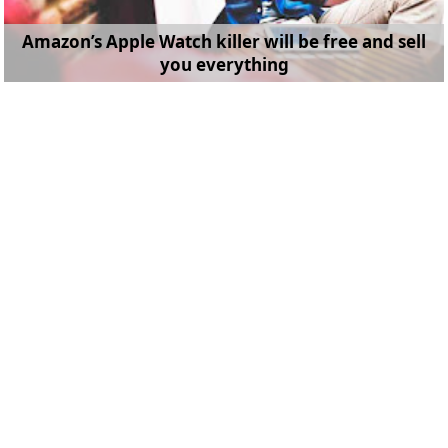
Amazon’s Apple Watch killer will be free and sell
you everything