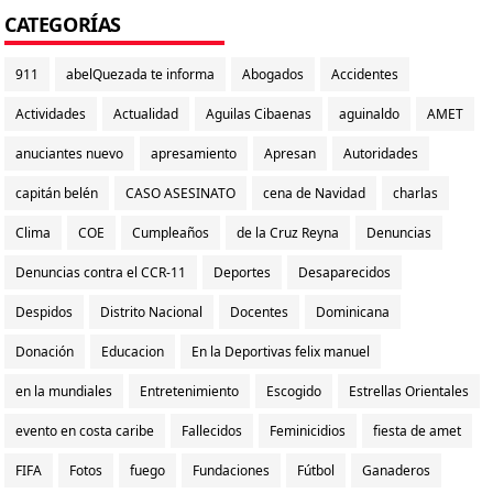
CATEGORÍAS
911
abelQuezada te informa
Abogados
Accidentes
Actividades
Actualidad
Aguilas Cibaenas
aguinaldo
AMET
anuciantes nuevo
apresamiento
Apresan
Autoridades
capitán belén
CASO ASESINATO
cena de Navidad
charlas
Clima
COE
Cumpleaños
de la Cruz Reyna
Denuncias
Denuncias contra el CCR-11
Deportes
Desaparecidos
Despidos
Distrito Nacional
Docentes
Dominicana
Donación
Educacion
En la Deportivas felix manuel
en la mundiales
Entretenimiento
Escogido
Estrellas Orientales
evento en costa caribe
Fallecidos
Feminicidios
fiesta de amet
FIFA
Fotos
fuego
Fundaciones
Fútbol
Ganaderos