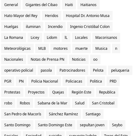
General
Gigantes del Cibao
Haiti
Haitianos
Hato Mayor del Rey
Heridos
Hospital Dr. Antonio Musa
Huelgas
iluminan
Incendio
Ingenio Cristóbal Colon
La Romana
Licey
Lidom
lL
Locales
Macorisanos
Meteorológicas
MLB
motores
muerte
Musica
n
Nacionales
Notas de Prensa PN
Noticias
oo
operativo policial
pasola
Patrocinadores
Pelota
peluqueria
PGR
PN
Policia Nacional
Policiacas
Politica
PRD
Protestas
Proyectos
Quejas
Región Este
Republica
robo
Robos
Sabana de la Mar
Salud
San Cristobal
San Pedro de Macorís
Sánchez Ramírez
Santiago
Santo Domingo
Santo Domingo Este
sepultan joven
Seybo
Sociales
Sociedad
suicidio
supuesto ladrón
Toros del Este