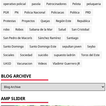
operativo policial
pasola
Patrocinadores
Pelota
peluqueria
PGR
PN
Policia Nacional
Policiacas
Politica
PRD
Protestas
Proyectos
Quejas
Región Este
Republica
robo
Robos
Sabana de la Mar
Salud
San Cristobal
San Pedro de Macorís
Sánchez Ramírez
Santiago
Santo Domingo
Santo Domingo Este
sepultan joven
Seybo
Sociales
Sociedad
suicidio
supuesto ladrón
Toros del Este
UASD
Vacunacion
Videos
Vladimir Guerrero JR
BLOG ARCHIVE
AMP SLIDER