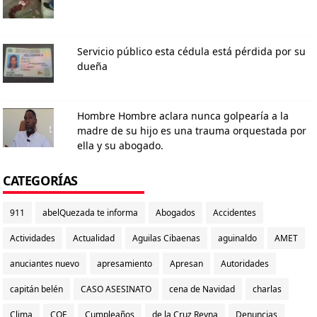
Servicio público esta cédula está pérdida por su
dueña
Hombre Hombre aclara nunca golpearía a la
madre de su hijo es una trauma orquestada por
ella y su abogado.
CATEGORÍAS
911
abelQuezada te informa
Abogados
Accidentes
Actividades
Actualidad
Aguilas Cibaenas
aguinaldo
AMET
anuciantes nuevo
apresamiento
Apresan
Autoridades
capitán belén
CASO ASESINATO
cena de Navidad
charlas
Clima
COE
Cumpleaños
de la Cruz Reyna
Denuncias