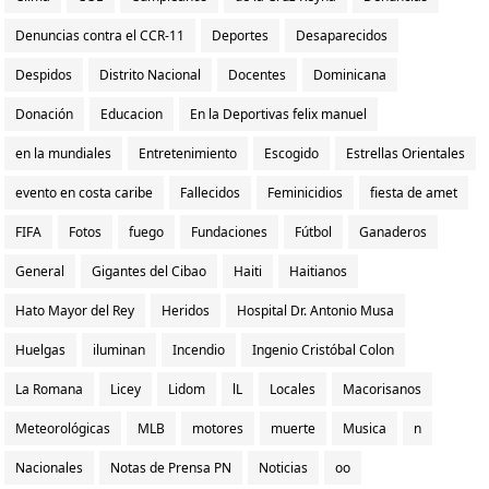
Denuncias contra el CCR-11
Deportes
Desaparecidos
Despidos
Distrito Nacional
Docentes
Dominicana
Donación
Educacion
En la Deportivas felix manuel
en la mundiales
Entretenimiento
Escogido
Estrellas Orientales
evento en costa caribe
Fallecidos
Feminicidios
fiesta de amet
FIFA
Fotos
fuego
Fundaciones
Fútbol
Ganaderos
General
Gigantes del Cibao
Haiti
Haitianos
Hato Mayor del Rey
Heridos
Hospital Dr. Antonio Musa
Huelgas
iluminan
Incendio
Ingenio Cristóbal Colon
La Romana
Licey
Lidom
lL
Locales
Macorisanos
Meteorológicas
MLB
motores
muerte
Musica
n
Nacionales
Notas de Prensa PN
Noticias
oo