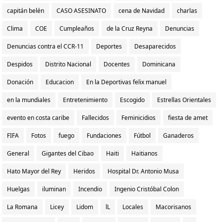
capitán belén
CASO ASESINATO
cena de Navidad
charlas
Clima
COE
Cumpleaños
de la Cruz Reyna
Denuncias
Denuncias contra el CCR-11
Deportes
Desaparecidos
Despidos
Distrito Nacional
Docentes
Dominicana
Donación
Educacion
En la Deportivas felix manuel
en la mundiales
Entretenimiento
Escogido
Estrellas Orientales
evento en costa caribe
Fallecidos
Feminicidios
fiesta de amet
FIFA
Fotos
fuego
Fundaciones
Fútbol
Ganaderos
General
Gigantes del Cibao
Haiti
Haitianos
Hato Mayor del Rey
Heridos
Hospital Dr. Antonio Musa
Huelgas
iluminan
Incendio
Ingenio Cristóbal Colon
La Romana
Licey
Lidom
lL
Locales
Macorisanos