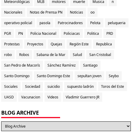
Meteorológicas
MLB
motores
muerte
Musica
n
Nacionales
Notas de Prensa PN
Noticias
oo
operativo policial
pasola
Patrocinadores
Pelota
peluqueria
PGR
PN
Policia Nacional
Policiacas
Politica
PRD
Protestas
Proyectos
Quejas
Región Este
Republica
robo
Robos
Sabana de la Mar
Salud
San Cristobal
San Pedro de Macorís
Sánchez Ramírez
Santiago
Santo Domingo
Santo Domingo Este
sepultan joven
Seybo
Sociales
Sociedad
suicidio
supuesto ladrón
Toros del Este
UASD
Vacunacion
Videos
Vladimir Guerrero JR
BLOG ARCHIVE