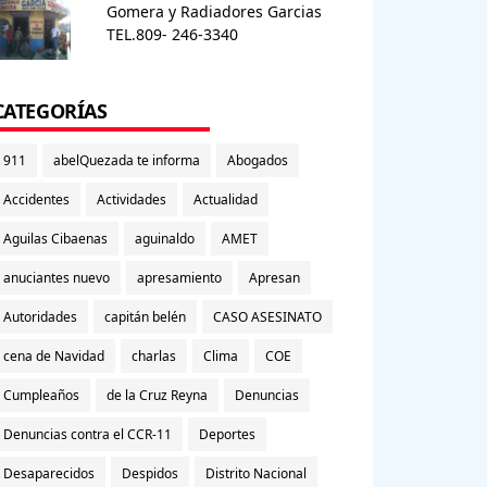
Gomera y Radiadores Garcias
TEL.809- 246-3340
CATEGORÍAS
911
abelQuezada te informa
Abogados
Accidentes
Actividades
Actualidad
Aguilas Cibaenas
aguinaldo
AMET
anuciantes nuevo
apresamiento
Apresan
Autoridades
capitán belén
CASO ASESINATO
cena de Navidad
charlas
Clima
COE
Cumpleaños
de la Cruz Reyna
Denuncias
Denuncias contra el CCR-11
Deportes
Desaparecidos
Despidos
Distrito Nacional