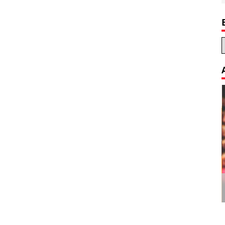
Amazon’s Apple Watch killer will be
free and sell you everything