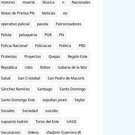
motores
muerte
Musica
n
Nacionales
Notas de Prensa PN
Noticias
oo
operativo policial
pasola
Patrocinadores
Pelota
peluqueria
PGR
PN
Policia Nacional
Policiacas
Politica
PRD
Protestas
Proyectos
Quejas
Región Este
Republica
robo
Robos
Sabana de la Mar
Salud
San Cristobal
San Pedro de Macorís
Sánchez Ramírez
Santiago
Santo Domingo
Santo Domingo Este
sepultan joven
Seybo
Sociales
Sociedad
suicidio
supuesto ladrón
Toros del Este
UASD
Vacunacion
Videos
Vladimir Guerrero JR