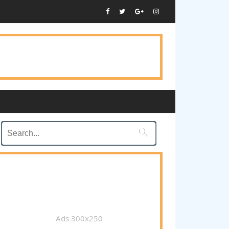

Ads 300x250