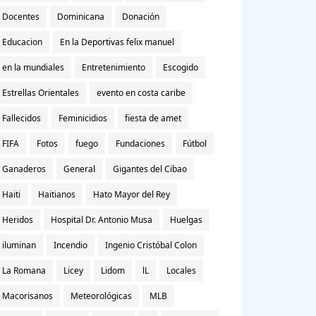
Docentes
Dominicana
Donación
Educacion
En la Deportivas felix manuel
en la mundiales
Entretenimiento
Escogido
Estrellas Orientales
evento en costa caribe
Fallecidos
Feminicidios
fiesta de amet
FIFA
Fotos
fuego
Fundaciones
Fútbol
Ganaderos
General
Gigantes del Cibao
Haiti
Haitianos
Hato Mayor del Rey
Heridos
Hospital Dr. Antonio Musa
Huelgas
iluminan
Incendio
Ingenio Cristóbal Colon
La Romana
Licey
Lidom
lL
Locales
Macorisanos
Meteorológicas
MLB