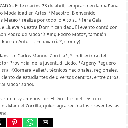
ZADA:- Este martes 23 de abril, temprano en la mañana
ceo Modalidad en Artes: *Maestro. Bienvenido
s Mateo* realiza por todo lo Alto su *1era Gala
Que Llueva Nuestra Dominicanidad.. El evento contó con
 San Pedro de Macorís *Ing.Pedro Mota*, también
. Ramón Antonio Echavarría*, (Tonny).
Maestro. Carlos Manuel Zorrilla*, Subdirectora del
rector Provincial de la juventud Licdo. *Argeny Peguero
 sra. *Xiomara Vallet*, técnicos nacionales, regionales,
,ciento de estudiantes de diversos centros, entre otros.
ral Macorisano!.
lizaron muy amenos con Él Director del Distrito
los Manuel Zorrilla, quien agradeció a los presentes las
ona.