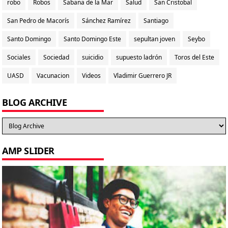
robo
Robos
Sabana de la Mar
Salud
San Cristobal
San Pedro de Macorís
Sánchez Ramírez
Santiago
Santo Domingo
Santo Domingo Este
sepultan joven
Seybo
Sociales
Sociedad
suicidio
supuesto ladrón
Toros del Este
UASD
Vacunacion
Videos
Vladimir Guerrero JR
BLOG ARCHIVE
AMP SLIDER