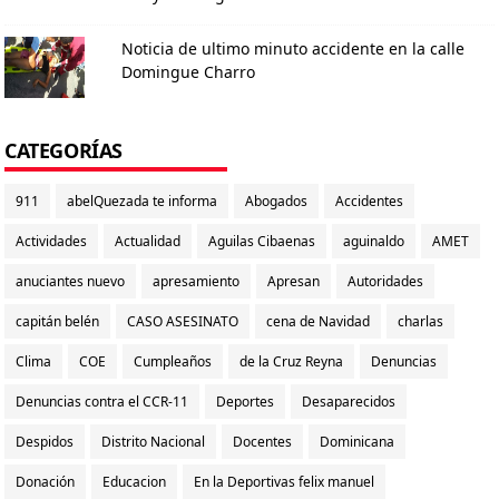
Noticia de ultimo minuto accidente en la calle
Domingue Charro
CATEGORÍAS
911
abelQuezada te informa
Abogados
Accidentes
Actividades
Actualidad
Aguilas Cibaenas
aguinaldo
AMET
anuciantes nuevo
apresamiento
Apresan
Autoridades
capitán belén
CASO ASESINATO
cena de Navidad
charlas
Clima
COE
Cumpleaños
de la Cruz Reyna
Denuncias
Denuncias contra el CCR-11
Deportes
Desaparecidos
Despidos
Distrito Nacional
Docentes
Dominicana
Donación
Educacion
En la Deportivas felix manuel