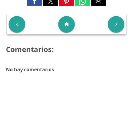

home

Comentarios:
No hay comentarios