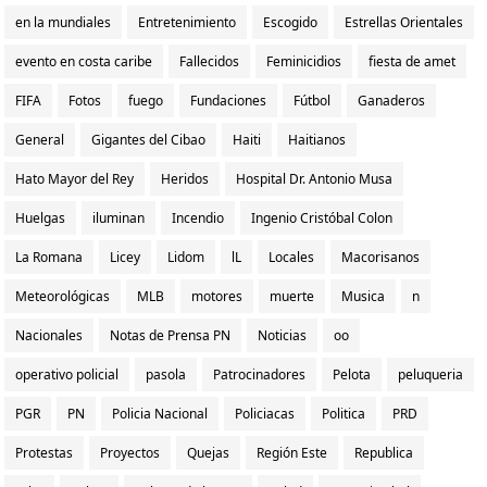
en la mundiales
Entretenimiento
Escogido
Estrellas Orientales
evento en costa caribe
Fallecidos
Feminicidios
fiesta de amet
FIFA
Fotos
fuego
Fundaciones
Fútbol
Ganaderos
General
Gigantes del Cibao
Haiti
Haitianos
Hato Mayor del Rey
Heridos
Hospital Dr. Antonio Musa
Huelgas
iluminan
Incendio
Ingenio Cristóbal Colon
La Romana
Licey
Lidom
lL
Locales
Macorisanos
Meteorológicas
MLB
motores
muerte
Musica
n
Nacionales
Notas de Prensa PN
Noticias
oo
operativo policial
pasola
Patrocinadores
Pelota
peluqueria
PGR
PN
Policia Nacional
Policiacas
Politica
PRD
Protestas
Proyectos
Quejas
Región Este
Republica