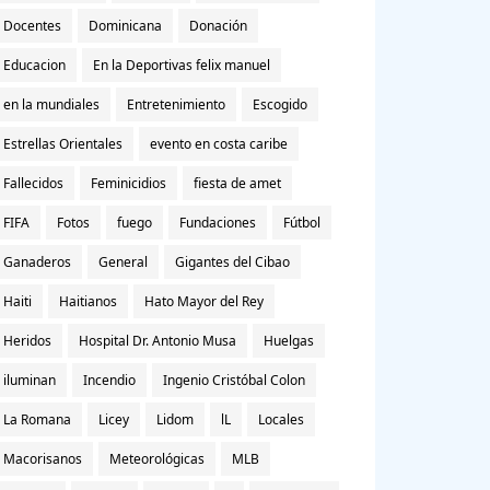
Docentes
Dominicana
Donación
Educacion
En la Deportivas felix manuel
en la mundiales
Entretenimiento
Escogido
Estrellas Orientales
evento en costa caribe
Fallecidos
Feminicidios
fiesta de amet
FIFA
Fotos
fuego
Fundaciones
Fútbol
Ganaderos
General
Gigantes del Cibao
Haiti
Haitianos
Hato Mayor del Rey
Heridos
Hospital Dr. Antonio Musa
Huelgas
iluminan
Incendio
Ingenio Cristóbal Colon
La Romana
Licey
Lidom
lL
Locales
Macorisanos
Meteorológicas
MLB