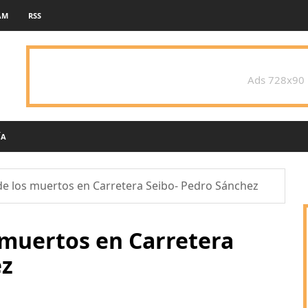
AM
RSS
Ads 728x90
ÍA
e los muertos en Carretera Seibo- Pedro Sánchez
 muertos en Carretera
ez