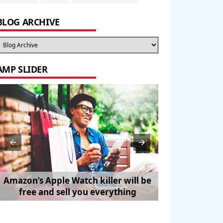
BLOG ARCHIVE
AMP SLIDER
Amazon’s Apple Watch killer will be
How to Trave
free and sell you everything
Pe