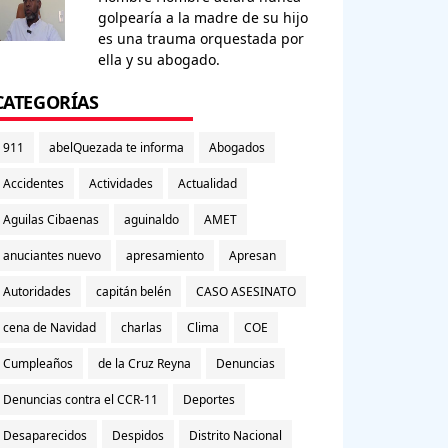
golpearía a la madre de su hijo
es una trauma orquestada por
ella y su abogado.
CATEGORÍAS
911
abelQuezada te informa
Abogados
Accidentes
Actividades
Actualidad
Aguilas Cibaenas
aguinaldo
AMET
anuciantes nuevo
apresamiento
Apresan
Autoridades
capitán belén
CASO ASESINATO
cena de Navidad
charlas
Clima
COE
Cumpleaños
de la Cruz Reyna
Denuncias
Denuncias contra el CCR-11
Deportes
Desaparecidos
Despidos
Distrito Nacional