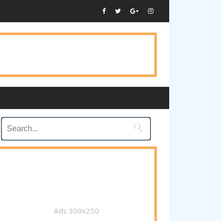

Ads 300x250