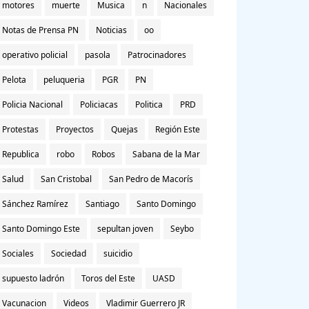
motores
muerte
Musica
n
Nacionales
Notas de Prensa PN
Noticias
oo
operativo policial
pasola
Patrocinadores
Pelota
peluqueria
PGR
PN
Policia Nacional
Policiacas
Politica
PRD
Protestas
Proyectos
Quejas
Región Este
Republica
robo
Robos
Sabana de la Mar
Salud
San Cristobal
San Pedro de Macorís
Sánchez Ramírez
Santiago
Santo Domingo
Santo Domingo Este
sepultan joven
Seybo
Sociales
Sociedad
suicidio
supuesto ladrón
Toros del Este
UASD
Vacunacion
Videos
Vladimir Guerrero JR