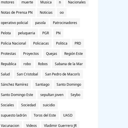
motores
muerte
Musica
n
Nacionales
Notas de Prensa PN
Noticias
oo
operativo policial
pasola
Patrocinadores
Pelota
peluqueria
PGR
PN
Policia Nacional
Policiacas
Politica
PRD
Protestas
Proyectos
Quejas
Región Este
Republica
robo
Robos
Sabana de la Mar
Salud
San Cristobal
San Pedro de Macorís
Sánchez Ramírez
Santiago
Santo Domingo
Santo Domingo Este
sepultan joven
Seybo
Sociales
Sociedad
suicidio
supuesto ladrón
Toros del Este
UASD
Vacunacion
Videos
Vladimir Guerrero JR