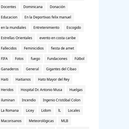
Docentes
Dominicana
Donación
Educacion
En la Deportivas felix manuel
en la mundiales
Entretenimiento
Escogido
Estrellas Orientales
evento en costa caribe
Fallecidos
Feminicidios
fiesta de amet
FIFA
Fotos
fuego
Fundaciones
Fútbol
Ganaderos
General
Gigantes del Cibao
Haiti
Haitianos
Hato Mayor del Rey
Heridos
Hospital Dr. Antonio Musa
Huelgas
iluminan
Incendio
Ingenio Cristóbal Colon
La Romana
Licey
Lidom
lL
Locales
Macorisanos
Meteorológicas
MLB