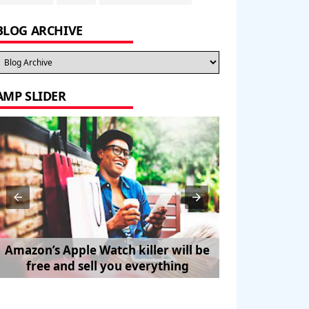
BLOG ARCHIVE
AMP SLIDER
Amazon’s Apple Watch killer will be
How to Trave
free and sell you everything
Pe