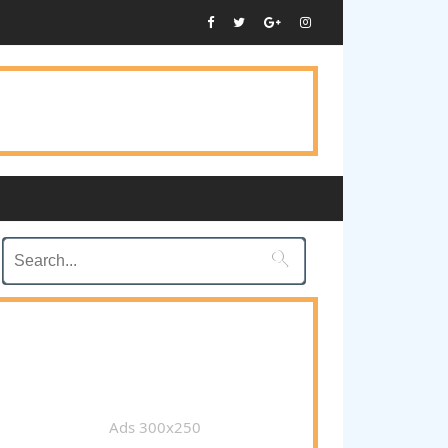

Ads 300x250