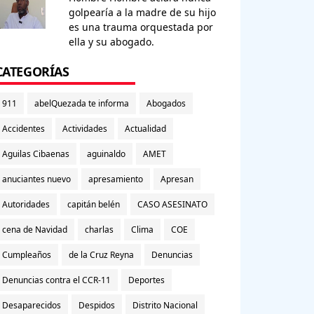
golpearía a la madre de su hijo
es una trauma orquestada por
ella y su abogado.
CATEGORÍAS
911
abelQuezada te informa
Abogados
Accidentes
Actividades
Actualidad
Aguilas Cibaenas
aguinaldo
AMET
anuciantes nuevo
apresamiento
Apresan
Autoridades
capitán belén
CASO ASESINATO
cena de Navidad
charlas
Clima
COE
Cumpleaños
de la Cruz Reyna
Denuncias
Denuncias contra el CCR-11
Deportes
Desaparecidos
Despidos
Distrito Nacional