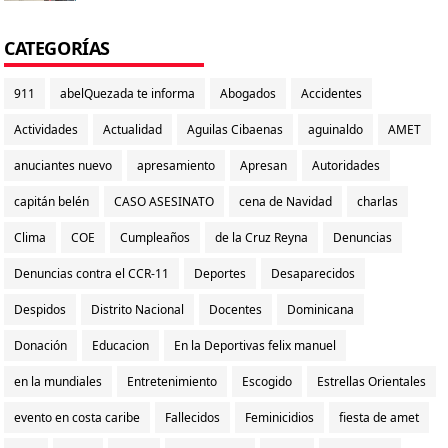
CATEGORÍAS
911
abelQuezada te informa
Abogados
Accidentes
Actividades
Actualidad
Aguilas Cibaenas
aguinaldo
AMET
anuciantes nuevo
apresamiento
Apresan
Autoridades
capitán belén
CASO ASESINATO
cena de Navidad
charlas
Clima
COE
Cumpleaños
de la Cruz Reyna
Denuncias
Denuncias contra el CCR-11
Deportes
Desaparecidos
Despidos
Distrito Nacional
Docentes
Dominicana
Donación
Educacion
En la Deportivas felix manuel
en la mundiales
Entretenimiento
Escogido
Estrellas Orientales
evento en costa caribe
Fallecidos
Feminicidios
fiesta de amet