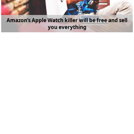
Amazon’s Apple Watch killer will be free and sell
you everything