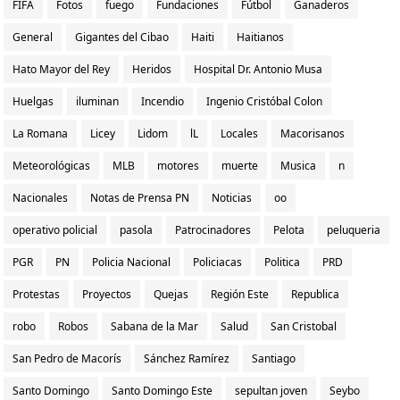
FIFA
Fotos
fuego
Fundaciones
Fútbol
Ganaderos
General
Gigantes del Cibao
Haiti
Haitianos
Hato Mayor del Rey
Heridos
Hospital Dr. Antonio Musa
Huelgas
iluminan
Incendio
Ingenio Cristóbal Colon
La Romana
Licey
Lidom
lL
Locales
Macorisanos
Meteorológicas
MLB
motores
muerte
Musica
n
Nacionales
Notas de Prensa PN
Noticias
oo
operativo policial
pasola
Patrocinadores
Pelota
peluqueria
PGR
PN
Policia Nacional
Policiacas
Politica
PRD
Protestas
Proyectos
Quejas
Región Este
Republica
robo
Robos
Sabana de la Mar
Salud
San Cristobal
San Pedro de Macorís
Sánchez Ramírez
Santiago
Santo Domingo
Santo Domingo Este
sepultan joven
Seybo