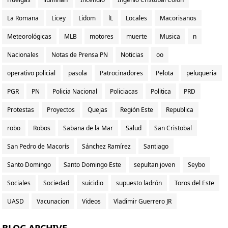
La Romana
Licey
Lidom
lL
Locales
Macorisanos
Meteorológicas
MLB
motores
muerte
Musica
n
Nacionales
Notas de Prensa PN
Noticias
oo
operativo policial
pasola
Patrocinadores
Pelota
peluqueria
PGR
PN
Policia Nacional
Policiacas
Politica
PRD
Protestas
Proyectos
Quejas
Región Este
Republica
robo
Robos
Sabana de la Mar
Salud
San Cristobal
San Pedro de Macorís
Sánchez Ramírez
Santiago
Santo Domingo
Santo Domingo Este
sepultan joven
Seybo
Sociales
Sociedad
suicidio
supuesto ladrón
Toros del Este
UASD
Vacunacion
Videos
Vladimir Guerrero JR
BLOG ARCHIVE