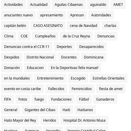
Actividades
Actualidad
Aguilas Cibaenas
aguinaldo
AMET
anuciantes nuevo
apresamiento
Apresan
Autoridades
capitán belén
CASO ASESINATO
cena de Navidad
charlas
Clima
COE
Cumpleaños
de la Cruz Reyna
Denuncias
Denuncias contra el CCR-11
Deportes
Desaparecidos
Despidos
Distrito Nacional
Docentes
Dominicana
Donación
Educacion
En la Deportivas felix manuel
en la mundiales
Entretenimiento
Escogido
Estrellas Orientales
evento en costa caribe
Fallecidos
Feminicidios
fiesta de amet
FIFA
Fotos
fuego
Fundaciones
Fútbol
Ganaderos
General
Gigantes del Cibao
Haiti
Haitianos
Hato Mayor del Rey
Heridos
Hospital Dr. Antonio Musa
Huelgas
iluminan
Incendio
Ingenio Cristóbal Colon