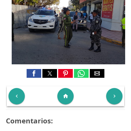

home

Comentarios: