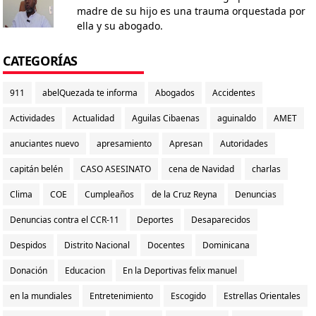
madre de su hijo es una trauma orquestada por
ella y su abogado.
CATEGORÍAS
911
abelQuezada te informa
Abogados
Accidentes
Actividades
Actualidad
Aguilas Cibaenas
aguinaldo
AMET
anuciantes nuevo
apresamiento
Apresan
Autoridades
capitán belén
CASO ASESINATO
cena de Navidad
charlas
Clima
COE
Cumpleaños
de la Cruz Reyna
Denuncias
Denuncias contra el CCR-11
Deportes
Desaparecidos
Despidos
Distrito Nacional
Docentes
Dominicana
Donación
Educacion
En la Deportivas felix manuel
en la mundiales
Entretenimiento
Escogido
Estrellas Orientales