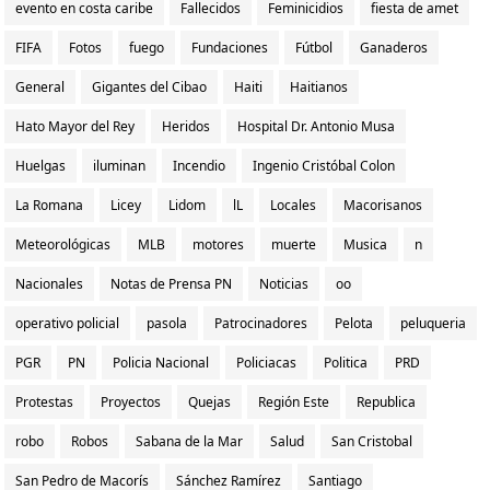
evento en costa caribe
Fallecidos
Feminicidios
fiesta de amet
FIFA
Fotos
fuego
Fundaciones
Fútbol
Ganaderos
General
Gigantes del Cibao
Haiti
Haitianos
Hato Mayor del Rey
Heridos
Hospital Dr. Antonio Musa
Huelgas
iluminan
Incendio
Ingenio Cristóbal Colon
La Romana
Licey
Lidom
lL
Locales
Macorisanos
Meteorológicas
MLB
motores
muerte
Musica
n
Nacionales
Notas de Prensa PN
Noticias
oo
operativo policial
pasola
Patrocinadores
Pelota
peluqueria
PGR
PN
Policia Nacional
Policiacas
Politica
PRD
Protestas
Proyectos
Quejas
Región Este
Republica
robo
Robos
Sabana de la Mar
Salud
San Cristobal
San Pedro de Macorís
Sánchez Ramírez
Santiago