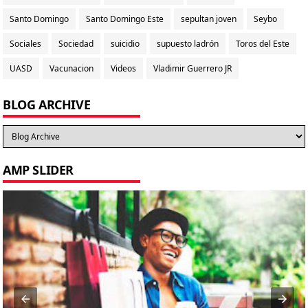
Santo Domingo
Santo Domingo Este
sepultan joven
Seybo
Sociales
Sociedad
suicidio
supuesto ladrón
Toros del Este
UASD
Vacunacion
Videos
Vladimir Guerrero JR
BLOG ARCHIVE
AMP SLIDER