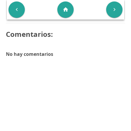

home

Comentarios:
No hay comentarios