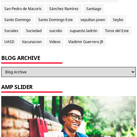
San Pedro de Macorís
Sánchez Ramírez
Santiago
Santo Domingo
Santo Domingo Este
sepultan joven
Seybo
Sociales
Sociedad
suicidio
supuesto ladrón
Toros del Este
UASD
Vacunacion
Videos
Vladimir Guerrero JR
BLOG ARCHIVE
AMP SLIDER