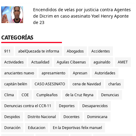
Encendidos de velas por justicia contra Agentes
de Dicrim en caso asesinato Yoel Henry Aponte
de 23
CATEGORÍAS
911
abelQuezada te informa
Abogados
Accidentes
Actividades
Actualidad
Aguilas Cibaenas
aguinaldo
AMET
anuciantes nuevo
apresamiento
Apresan
Autoridades
capitán belén
CASO ASESINATO
cena de Navidad
charlas
Clima
COE
Cumpleaños
de la Cruz Reyna
Denuncias
Denuncias contra el CCR-11
Deportes
Desaparecidos
Despidos
Distrito Nacional
Docentes
Dominicana
Donación
Educacion
En la Deportivas felix manuel