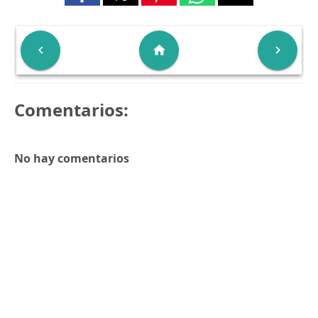

home

Comentarios:
No hay comentarios