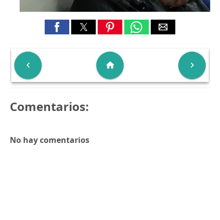

home

Comentarios:
No hay comentarios