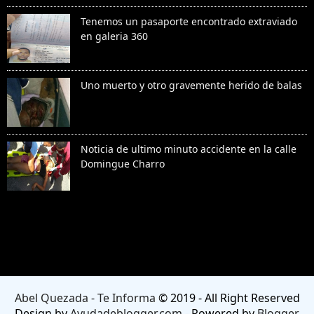
Tenemos un pasaporte encontrado extraviado
en galeria 360
Uno muerto y otro gravemente herido de balas
Noticia de ultimo minuto accidente en la calle
Domingue Charro
Denunciar abuso
Abel Quezada - Te Informa
© 2019 - All Right Reserved
Design by
Ayudadeblogger.com
- Powered by
Blogger