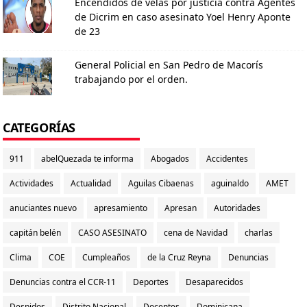
Encendidos de velas por justicia contra Agentes
de Dicrim en caso asesinato Yoel Henry Aponte
de 23
General Policial en San Pedro de Macorís
trabajando por el orden.
CATEGORÍAS
911
abelQuezada te informa
Abogados
Accidentes
Actividades
Actualidad
Aguilas Cibaenas
aguinaldo
AMET
anuciantes nuevo
apresamiento
Apresan
Autoridades
capitán belén
CASO ASESINATO
cena de Navidad
charlas
Clima
COE
Cumpleaños
de la Cruz Reyna
Denuncias
Denuncias contra el CCR-11
Deportes
Desaparecidos
Despidos
Distrito Nacional
Docentes
Dominicana