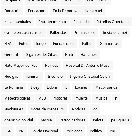
Donación
Educacion
En la Deportivas felix manuel
en la mundiales
Entretenimiento
Escogido
Estrellas Orientales
evento en costa caribe
Fallecidos
Feminicidios
fiesta de amet
FIFA
Fotos
fuego
Fundaciones
Fútbol
Ganaderos
General
Gigantes del Cibao
Haiti
Haitianos
Hato Mayor del Rey
Heridos
Hospital Dr. Antonio Musa
Huelgas
iluminan
Incendio
Ingenio Cristóbal Colon
La Romana
Licey
Lidom
lL
Locales
Macorisanos
Meteorológicas
MLB
motores
muerte
Musica
n
Nacionales
Notas de Prensa PN
Noticias
oo
operativo policial
pasola
Patrocinadores
Pelota
peluqueria
PGR
PN
Policia Nacional
Policiacas
Politica
PRD