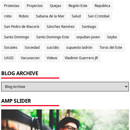
Protestas
Proyectos
Quejas
Región Este
Republica
robo
Robos
Sabana de la Mar
Salud
San Cristobal
San Pedro de Macorís
Sánchez Ramírez
Santiago
Santo Domingo
Santo Domingo Este
sepultan joven
Seybo
Sociales
Sociedad
suicidio
supuesto ladrón
Toros del Este
UASD
Vacunacion
Videos
Vladimir Guerrero JR
BLOG ARCHIVE
AMP SLIDER