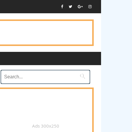

Ads 300x250