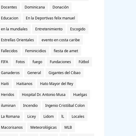
Docentes
Dominicana
Donación
Educacion
En la Deportivas felix manuel
en la mundiales
Entretenimiento
Escogido
Estrellas Orientales
evento en costa caribe
Fallecidos
Feminicidios
fiesta de amet
FIFA
Fotos
fuego
Fundaciones
Fútbol
Ganaderos
General
Gigantes del Cibao
Haiti
Haitianos
Hato Mayor del Rey
Heridos
Hospital Dr. Antonio Musa
Huelgas
iluminan
Incendio
Ingenio Cristóbal Colon
La Romana
Licey
Lidom
lL
Locales
Macorisanos
Meteorológicas
MLB