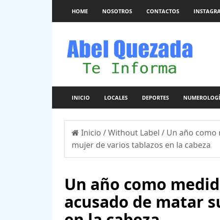
HOME
NOSOTROS
CONTACTOS
INSTAGR
INICIO
LOCALES
DEPORTES
NUMEROLOG
Inicio
/
Without Label
/
Un año como m
mujer de varios tablazos en la cabeza
Un año como medida
acusado de matar su
en la cabeza