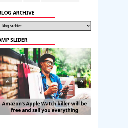
BLOG ARCHIVE
AMP SLIDER
Amazon’s Apple Watch killer will be
How to Trave
free and sell you everything
Pe