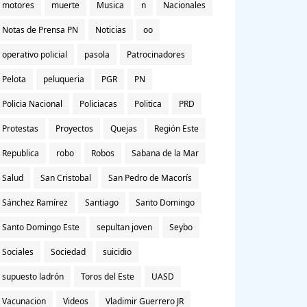
motores
muerte
Musica
n
Nacionales
Notas de Prensa PN
Noticias
oo
operativo policial
pasola
Patrocinadores
Pelota
peluqueria
PGR
PN
Policia Nacional
Policiacas
Politica
PRD
Protestas
Proyectos
Quejas
Región Este
Republica
robo
Robos
Sabana de la Mar
Salud
San Cristobal
San Pedro de Macorís
Sánchez Ramírez
Santiago
Santo Domingo
Santo Domingo Este
sepultan joven
Seybo
Sociales
Sociedad
suicidio
supuesto ladrón
Toros del Este
UASD
Vacunacion
Videos
Vladimir Guerrero JR