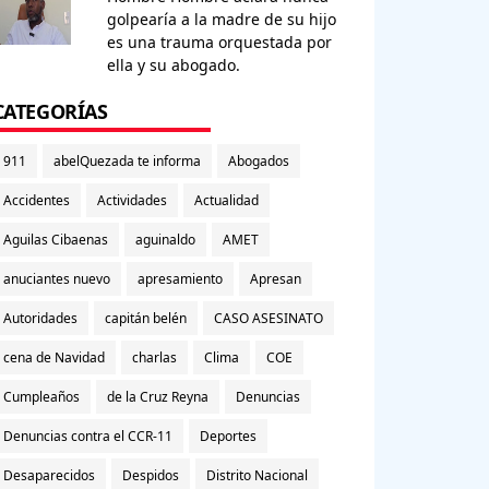
golpearía a la madre de su hijo
es una trauma orquestada por
ella y su abogado.
CATEGORÍAS
911
abelQuezada te informa
Abogados
Accidentes
Actividades
Actualidad
Aguilas Cibaenas
aguinaldo
AMET
anuciantes nuevo
apresamiento
Apresan
Autoridades
capitán belén
CASO ASESINATO
cena de Navidad
charlas
Clima
COE
Cumpleaños
de la Cruz Reyna
Denuncias
Denuncias contra el CCR-11
Deportes
Desaparecidos
Despidos
Distrito Nacional