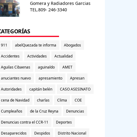
Gomera y Radiadores Garcias
TEL.809- 246-3340
CATEGORÍAS
911
abelQuezada te informa
Abogados
Accidentes
Actividades
Actualidad
Aguilas Cibaenas
aguinaldo
AMET
anuciantes nuevo
apresamiento
Apresan
Autoridades
capitán belén
CASO ASESINATO
cena de Navidad
charlas
Clima
COE
Cumpleaños
de la Cruz Reyna
Denuncias
Denuncias contra el CCR-11
Deportes
Desaparecidos
Despidos
Distrito Nacional