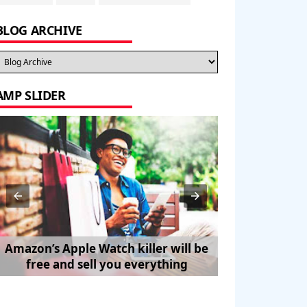
BLOG ARCHIVE
AMP SLIDER
Amazon’s Apple Watch killer will be
How to Trave
free and sell you everything
Pe