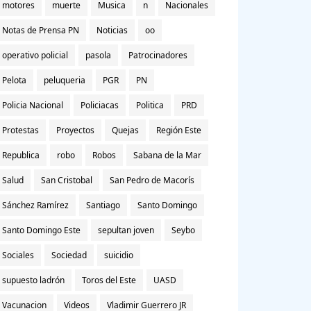
motores
muerte
Musica
n
Nacionales
Notas de Prensa PN
Noticias
oo
operativo policial
pasola
Patrocinadores
Pelota
peluqueria
PGR
PN
Policia Nacional
Policiacas
Politica
PRD
Protestas
Proyectos
Quejas
Región Este
Republica
robo
Robos
Sabana de la Mar
Salud
San Cristobal
San Pedro de Macorís
Sánchez Ramírez
Santiago
Santo Domingo
Santo Domingo Este
sepultan joven
Seybo
Sociales
Sociedad
suicidio
supuesto ladrón
Toros del Este
UASD
Vacunacion
Videos
Vladimir Guerrero JR