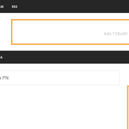
AM
RSS
Ads 728x90
ÍA
a PN