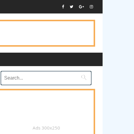

Ads 300x250