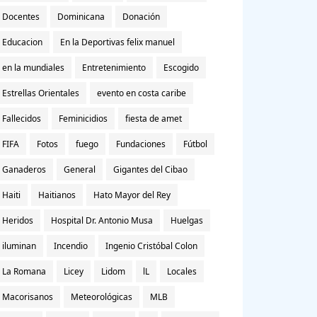
Docentes
Dominicana
Donación
Educacion
En la Deportivas felix manuel
en la mundiales
Entretenimiento
Escogido
Estrellas Orientales
evento en costa caribe
Fallecidos
Feminicidios
fiesta de amet
FIFA
Fotos
fuego
Fundaciones
Fútbol
Ganaderos
General
Gigantes del Cibao
Haiti
Haitianos
Hato Mayor del Rey
Heridos
Hospital Dr. Antonio Musa
Huelgas
iluminan
Incendio
Ingenio Cristóbal Colon
La Romana
Licey
Lidom
lL
Locales
Macorisanos
Meteorológicas
MLB