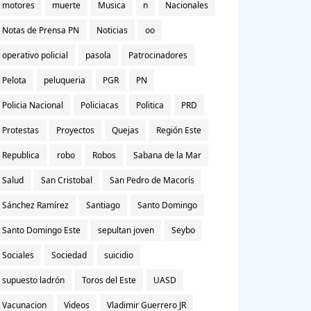
motores
muerte
Musica
n
Nacionales
Notas de Prensa PN
Noticias
oo
operativo policial
pasola
Patrocinadores
Pelota
peluqueria
PGR
PN
Policia Nacional
Policiacas
Politica
PRD
Protestas
Proyectos
Quejas
Región Este
Republica
robo
Robos
Sabana de la Mar
Salud
San Cristobal
San Pedro de Macorís
Sánchez Ramírez
Santiago
Santo Domingo
Santo Domingo Este
sepultan joven
Seybo
Sociales
Sociedad
suicidio
supuesto ladrón
Toros del Este
UASD
Vacunacion
Videos
Vladimir Guerrero JR