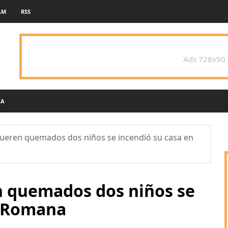
AM
RSS
Ads 728x90
ÍA
eren quemados dos niños se incendió su casa en
 quemados dos niños se
n Romana