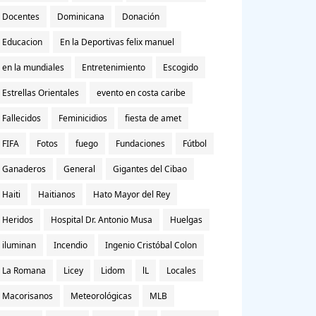
Docentes
Dominicana
Donación
Educacion
En la Deportivas felix manuel
en la mundiales
Entretenimiento
Escogido
Estrellas Orientales
evento en costa caribe
Fallecidos
Feminicidios
fiesta de amet
FIFA
Fotos
fuego
Fundaciones
Fútbol
Ganaderos
General
Gigantes del Cibao
Haiti
Haitianos
Hato Mayor del Rey
Heridos
Hospital Dr. Antonio Musa
Huelgas
iluminan
Incendio
Ingenio Cristóbal Colon
La Romana
Licey
Lidom
lL
Locales
Macorisanos
Meteorológicas
MLB