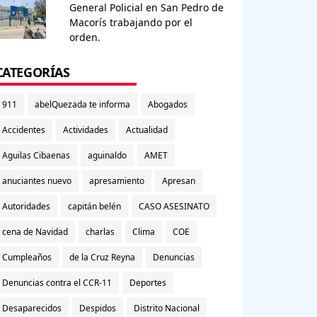
General Policial en San Pedro de
Macorís trabajando por el
orden.
CATEGORÍAS
911
abelQuezada te informa
Abogados
Accidentes
Actividades
Actualidad
Aguilas Cibaenas
aguinaldo
AMET
anuciantes nuevo
apresamiento
Apresan
Autoridades
capitán belén
CASO ASESINATO
cena de Navidad
charlas
Clima
COE
Cumpleaños
de la Cruz Reyna
Denuncias
Denuncias contra el CCR-11
Deportes
Desaparecidos
Despidos
Distrito Nacional