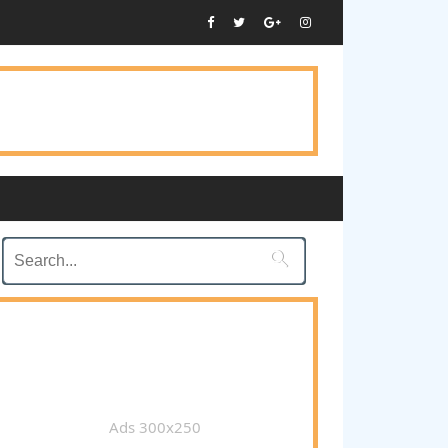

Ads 300x250