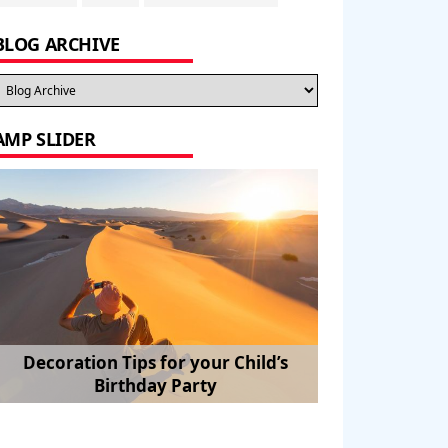
BLOG ARCHIVE
AMP SLIDER
Amazon’s Apple Watch killer will be
How to Travel in Style: Finding a
Decoration Tips for your Child’s
free and sell you everything
Birthday Party
Perfect Flight