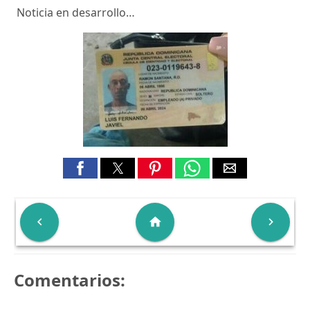
Noticia en desarrollo…

home

Comentarios: