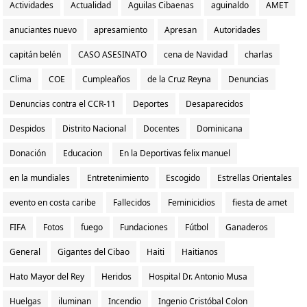
Actividades
Actualidad
Aguilas Cibaenas
aguinaldo
AMET
anuciantes nuevo
apresamiento
Apresan
Autoridades
capitán belén
CASO ASESINATO
cena de Navidad
charlas
Clima
COE
Cumpleaños
de la Cruz Reyna
Denuncias
Denuncias contra el CCR-11
Deportes
Desaparecidos
Despidos
Distrito Nacional
Docentes
Dominicana
Donación
Educacion
En la Deportivas felix manuel
en la mundiales
Entretenimiento
Escogido
Estrellas Orientales
evento en costa caribe
Fallecidos
Feminicidios
fiesta de amet
FIFA
Fotos
fuego
Fundaciones
Fútbol
Ganaderos
General
Gigantes del Cibao
Haiti
Haitianos
Hato Mayor del Rey
Heridos
Hospital Dr. Antonio Musa
Huelgas
iluminan
Incendio
Ingenio Cristóbal Colon