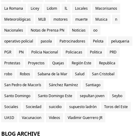
La Romana
Licey
Lidom
lL
Locales
Macorisanos
Meteorológicas
MLB
motores
muerte
Musica
n
Nacionales
Notas de Prensa PN
Noticias
oo
operativo policial
pasola
Patrocinadores
Pelota
peluqueria
PGR
PN
Policia Nacional
Policiacas
Politica
PRD
Protestas
Proyectos
Quejas
Región Este
Republica
robo
Robos
Sabana de la Mar
Salud
San Cristobal
San Pedro de Macorís
Sánchez Ramírez
Santiago
Santo Domingo
Santo Domingo Este
sepultan joven
Seybo
Sociales
Sociedad
suicidio
supuesto ladrón
Toros del Este
UASD
Vacunacion
Videos
Vladimir Guerrero JR
BLOG ARCHIVE