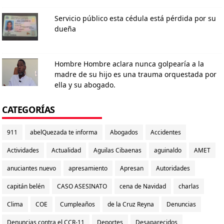
Servicio público esta cédula está pérdida por su
dueña
Hombre Hombre aclara nunca golpearía a la
madre de su hijo es una trauma orquestada por
ella y su abogado.
CATEGORÍAS
911
abelQuezada te informa
Abogados
Accidentes
Actividades
Actualidad
Aguilas Cibaenas
aguinaldo
AMET
anuciantes nuevo
apresamiento
Apresan
Autoridades
capitán belén
CASO ASESINATO
cena de Navidad
charlas
Clima
COE
Cumpleaños
de la Cruz Reyna
Denuncias
Denuncias contra el CCR-11
Deportes
Desaparecidos