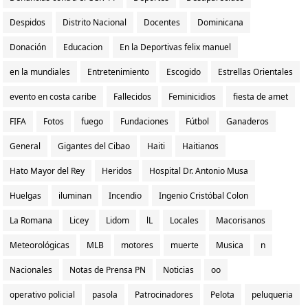
Despidos
Distrito Nacional
Docentes
Dominicana
Donación
Educacion
En la Deportivas felix manuel
en la mundiales
Entretenimiento
Escogido
Estrellas Orientales
evento en costa caribe
Fallecidos
Feminicidios
fiesta de amet
FIFA
Fotos
fuego
Fundaciones
Fútbol
Ganaderos
General
Gigantes del Cibao
Haiti
Haitianos
Hato Mayor del Rey
Heridos
Hospital Dr. Antonio Musa
Huelgas
iluminan
Incendio
Ingenio Cristóbal Colon
La Romana
Licey
Lidom
lL
Locales
Macorisanos
Meteorológicas
MLB
motores
muerte
Musica
n
Nacionales
Notas de Prensa PN
Noticias
oo
operativo policial
pasola
Patrocinadores
Pelota
peluqueria