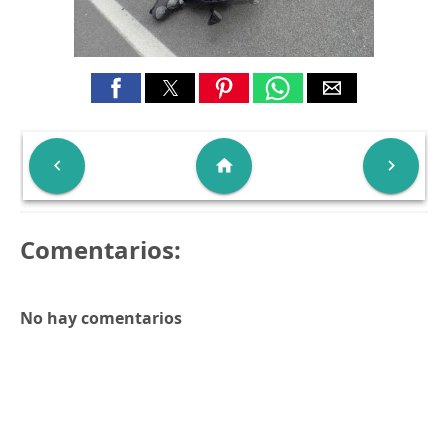

home

Comentarios:
No hay comentarios