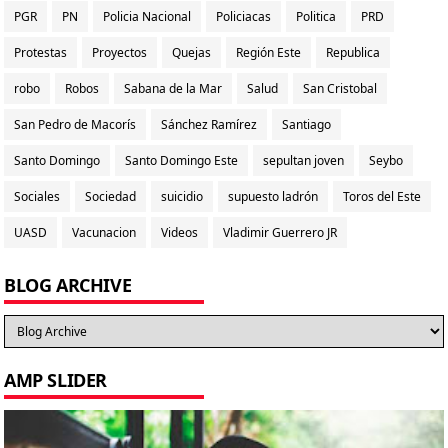
PGR
PN
Policia Nacional
Policiacas
Politica
PRD
Protestas
Proyectos
Quejas
Región Este
Republica
robo
Robos
Sabana de la Mar
Salud
San Cristobal
San Pedro de Macorís
Sánchez Ramírez
Santiago
Santo Domingo
Santo Domingo Este
sepultan joven
Seybo
Sociales
Sociedad
suicidio
supuesto ladrón
Toros del Este
UASD
Vacunacion
Videos
Vladimir Guerrero JR
BLOG ARCHIVE
AMP SLIDER