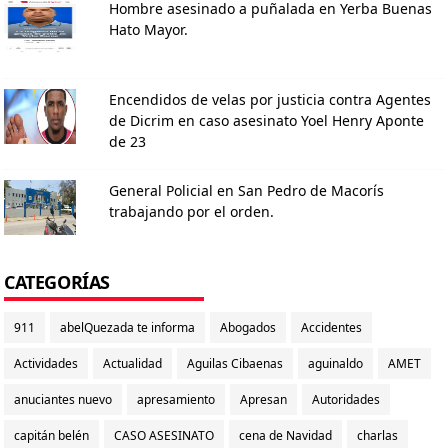
Hombre asesinado a puñalada en Yerba Buenas
Hato Mayor.
Encendidos de velas por justicia contra Agentes
de Dicrim en caso asesinato Yoel Henry Aponte
de 23
General Policial en San Pedro de Macorís
trabajando por el orden.
CATEGORÍAS
911
abelQuezada te informa
Abogados
Accidentes
Actividades
Actualidad
Aguilas Cibaenas
aguinaldo
AMET
anuciantes nuevo
apresamiento
Apresan
Autoridades
capitán belén
CASO ASESINATO
cena de Navidad
charlas