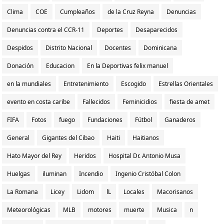
Clima
COE
Cumpleaños
de la Cruz Reyna
Denuncias
Denuncias contra el CCR-11
Deportes
Desaparecidos
Despidos
Distrito Nacional
Docentes
Dominicana
Donación
Educacion
En la Deportivas felix manuel
en la mundiales
Entretenimiento
Escogido
Estrellas Orientales
evento en costa caribe
Fallecidos
Feminicidios
fiesta de amet
FIFA
Fotos
fuego
Fundaciones
Fútbol
Ganaderos
General
Gigantes del Cibao
Haiti
Haitianos
Hato Mayor del Rey
Heridos
Hospital Dr. Antonio Musa
Huelgas
iluminan
Incendio
Ingenio Cristóbal Colon
La Romana
Licey
Lidom
lL
Locales
Macorisanos
Meteorológicas
MLB
motores
muerte
Musica
n