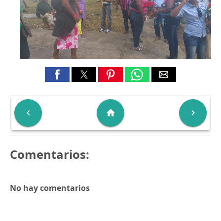

home

Comentarios:
No hay comentarios