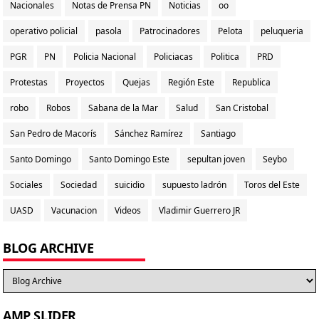
Nacionales
Notas de Prensa PN
Noticias
oo
operativo policial
pasola
Patrocinadores
Pelota
peluqueria
PGR
PN
Policia Nacional
Policiacas
Politica
PRD
Protestas
Proyectos
Quejas
Región Este
Republica
robo
Robos
Sabana de la Mar
Salud
San Cristobal
San Pedro de Macorís
Sánchez Ramírez
Santiago
Santo Domingo
Santo Domingo Este
sepultan joven
Seybo
Sociales
Sociedad
suicidio
supuesto ladrón
Toros del Este
UASD
Vacunacion
Videos
Vladimir Guerrero JR
BLOG ARCHIVE
AMP SLIDER