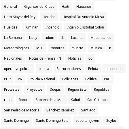
General
Gigantes del Cibao
Haiti
Haitianos
Hato Mayor del Rey
Heridos
Hospital Dr. Antonio Musa
Huelgas
iluminan
Incendio
Ingenio Cristóbal Colon
La Romana
Licey
Lidom
lL
Locales
Macorisanos
Meteorológicas
MLB
motores
muerte
Musica
n
Nacionales
Notas de Prensa PN
Noticias
oo
operativo policial
pasola
Patrocinadores
Pelota
peluqueria
PGR
PN
Policia Nacional
Policiacas
Politica
PRD
Protestas
Proyectos
Quejas
Región Este
Republica
robo
Robos
Sabana de la Mar
Salud
San Cristobal
San Pedro de Macorís
Sánchez Ramírez
Santiago
Santo Domingo
Santo Domingo Este
sepultan joven
Seybo