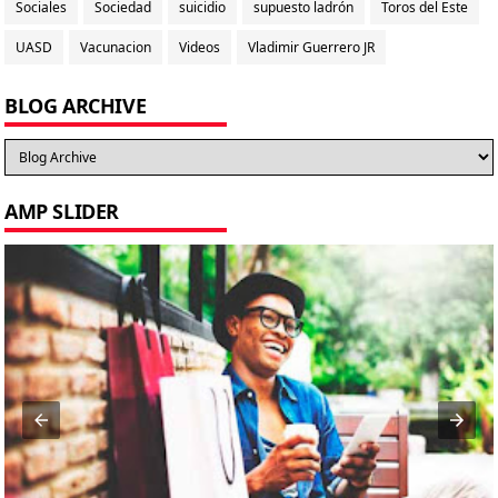
Sociales
Sociedad
suicidio
supuesto ladrón
Toros del Este
UASD
Vacunacion
Videos
Vladimir Guerrero JR
BLOG ARCHIVE
AMP SLIDER