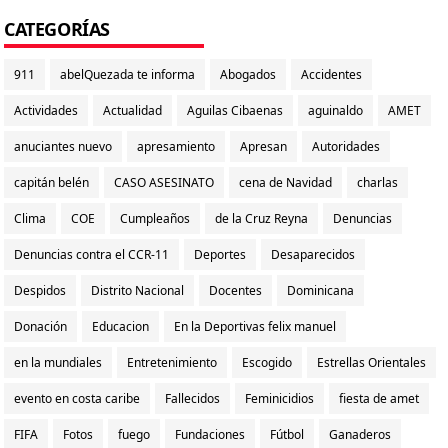
CATEGORÍAS
911
abelQuezada te informa
Abogados
Accidentes
Actividades
Actualidad
Aguilas Cibaenas
aguinaldo
AMET
anuciantes nuevo
apresamiento
Apresan
Autoridades
capitán belén
CASO ASESINATO
cena de Navidad
charlas
Clima
COE
Cumpleaños
de la Cruz Reyna
Denuncias
Denuncias contra el CCR-11
Deportes
Desaparecidos
Despidos
Distrito Nacional
Docentes
Dominicana
Donación
Educacion
En la Deportivas felix manuel
en la mundiales
Entretenimiento
Escogido
Estrellas Orientales
evento en costa caribe
Fallecidos
Feminicidios
fiesta de amet
FIFA
Fotos
fuego
Fundaciones
Fútbol
Ganaderos