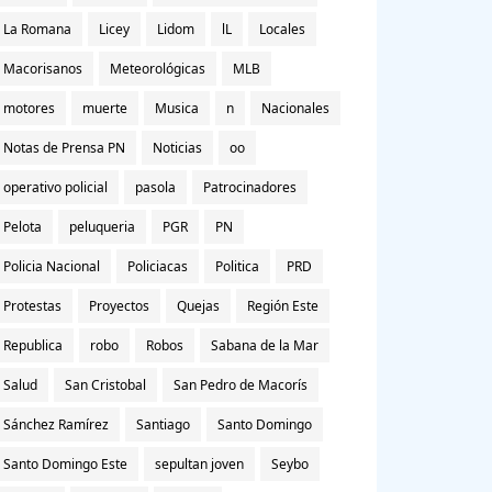
La Romana
Licey
Lidom
lL
Locales
Macorisanos
Meteorológicas
MLB
motores
muerte
Musica
n
Nacionales
Notas de Prensa PN
Noticias
oo
operativo policial
pasola
Patrocinadores
Pelota
peluqueria
PGR
PN
Policia Nacional
Policiacas
Politica
PRD
Protestas
Proyectos
Quejas
Región Este
Republica
robo
Robos
Sabana de la Mar
Salud
San Cristobal
San Pedro de Macorís
Sánchez Ramírez
Santiago
Santo Domingo
Santo Domingo Este
sepultan joven
Seybo