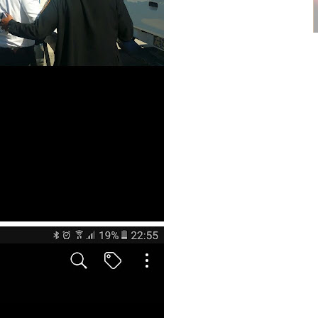
Decoration Tips for your Child’s
Birthday Party