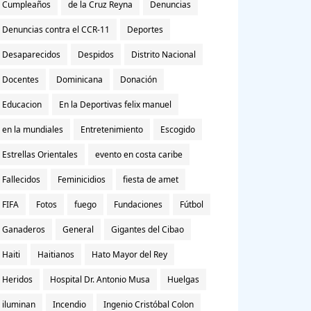
Cumpleaños
de la Cruz Reyna
Denuncias
Denuncias contra el CCR-11
Deportes
Desaparecidos
Despidos
Distrito Nacional
Docentes
Dominicana
Donación
Educacion
En la Deportivas felix manuel
en la mundiales
Entretenimiento
Escogido
Estrellas Orientales
evento en costa caribe
Fallecidos
Feminicidios
fiesta de amet
FIFA
Fotos
fuego
Fundaciones
Fútbol
Ganaderos
General
Gigantes del Cibao
Haiti
Haitianos
Hato Mayor del Rey
Heridos
Hospital Dr. Antonio Musa
Huelgas
iluminan
Incendio
Ingenio Cristóbal Colon