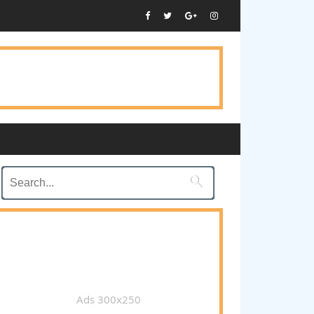

Ads 300x250