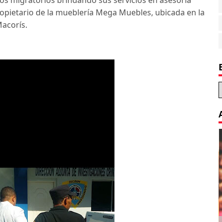
os migratorios brindando sus servicios en asesoría
ropietario de la mueblería Mega Muebles, ubicada en la
acorís.