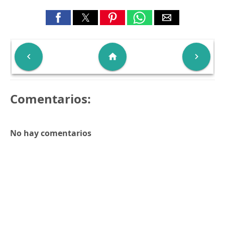

home

Comentarios:
No hay comentarios