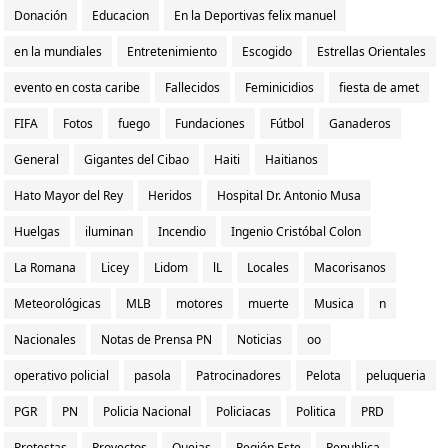
Donación
Educacion
En la Deportivas felix manuel
en la mundiales
Entretenimiento
Escogido
Estrellas Orientales
evento en costa caribe
Fallecidos
Feminicidios
fiesta de amet
FIFA
Fotos
fuego
Fundaciones
Fútbol
Ganaderos
General
Gigantes del Cibao
Haiti
Haitianos
Hato Mayor del Rey
Heridos
Hospital Dr. Antonio Musa
Huelgas
iluminan
Incendio
Ingenio Cristóbal Colon
La Romana
Licey
Lidom
lL
Locales
Macorisanos
Meteorológicas
MLB
motores
muerte
Musica
n
Nacionales
Notas de Prensa PN
Noticias
oo
operativo policial
pasola
Patrocinadores
Pelota
peluqueria
PGR
PN
Policia Nacional
Policiacas
Politica
PRD
Protestas
Proyectos
Quejas
Región Este
Republica