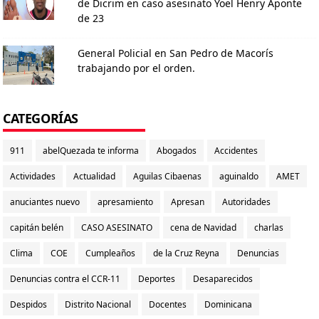
de Dicrim en caso asesinato Yoel Henry Aponte
de 23
General Policial en San Pedro de Macorís
trabajando por el orden.
CATEGORÍAS
911
abelQuezada te informa
Abogados
Accidentes
Actividades
Actualidad
Aguilas Cibaenas
aguinaldo
AMET
anuciantes nuevo
apresamiento
Apresan
Autoridades
capitán belén
CASO ASESINATO
cena de Navidad
charlas
Clima
COE
Cumpleaños
de la Cruz Reyna
Denuncias
Denuncias contra el CCR-11
Deportes
Desaparecidos
Despidos
Distrito Nacional
Docentes
Dominicana