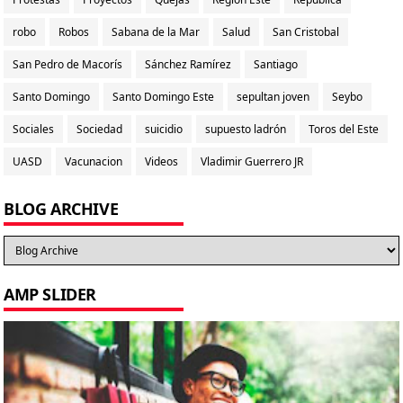
robo
Robos
Sabana de la Mar
Salud
San Cristobal
San Pedro de Macorís
Sánchez Ramírez
Santiago
Santo Domingo
Santo Domingo Este
sepultan joven
Seybo
Sociales
Sociedad
suicidio
supuesto ladrón
Toros del Este
UASD
Vacunacion
Videos
Vladimir Guerrero JR
BLOG ARCHIVE
AMP SLIDER