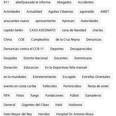
911
abelQuezada te informa
Abogados
Accidentes
Actividades
Actualidad
Aguilas Cibaenas
aguinaldo
AMET
anuciantes nuevo
apresamiento
Apresan
Autoridades
capitán belén
CASO ASESINATO
cena de Navidad
charlas
Clima
COE
Cumpleaños
de la Cruz Reyna
Denuncias
Denuncias contra el CCR-11
Deportes
Desaparecidos
Despidos
Distrito Nacional
Docentes
Dominicana
Donación
Educacion
En la Deportivas felix manuel
en la mundiales
Entretenimiento
Escogido
Estrellas Orientales
evento en costa caribe
Fallecidos
Feminicidios
fiesta de amet
FIFA
Fotos
fuego
Fundaciones
Fútbol
Ganaderos
General
Gigantes del Cibao
Haiti
Haitianos
Hato Mayor del Rey
Heridos
Hospital Dr. Antonio Musa