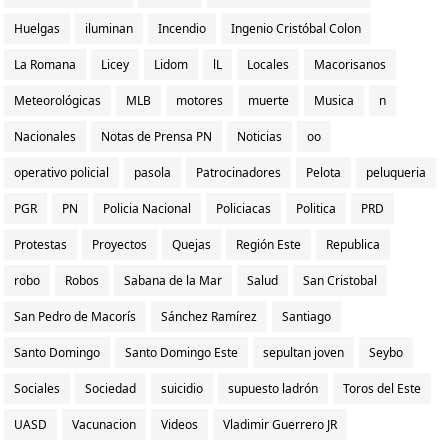
Huelgas
iluminan
Incendio
Ingenio Cristóbal Colon
La Romana
Licey
Lidom
lL
Locales
Macorisanos
Meteorológicas
MLB
motores
muerte
Musica
n
Nacionales
Notas de Prensa PN
Noticias
oo
operativo policial
pasola
Patrocinadores
Pelota
peluqueria
PGR
PN
Policia Nacional
Policiacas
Politica
PRD
Protestas
Proyectos
Quejas
Región Este
Republica
robo
Robos
Sabana de la Mar
Salud
San Cristobal
San Pedro de Macorís
Sánchez Ramírez
Santiago
Santo Domingo
Santo Domingo Este
sepultan joven
Seybo
Sociales
Sociedad
suicidio
supuesto ladrón
Toros del Este
UASD
Vacunacion
Videos
Vladimir Guerrero JR