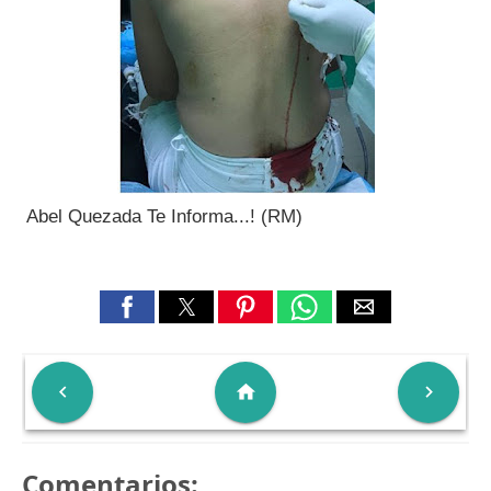
Abel Quezada Te Informa...! (RM)

home

Comentarios: