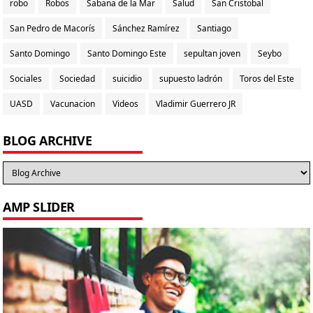
robo
Robos
Sabana de la Mar
Salud
San Cristobal
San Pedro de Macorís
Sánchez Ramírez
Santiago
Santo Domingo
Santo Domingo Este
sepultan joven
Seybo
Sociales
Sociedad
suicidio
supuesto ladrón
Toros del Este
UASD
Vacunacion
Videos
Vladimir Guerrero JR
BLOG ARCHIVE
AMP SLIDER