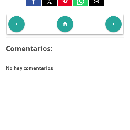

home

Comentarios:
No hay comentarios