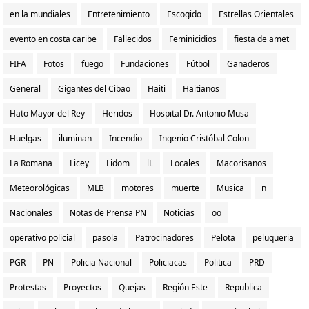
en la mundiales
Entretenimiento
Escogido
Estrellas Orientales
evento en costa caribe
Fallecidos
Feminicidios
fiesta de amet
FIFA
Fotos
fuego
Fundaciones
Fútbol
Ganaderos
General
Gigantes del Cibao
Haiti
Haitianos
Hato Mayor del Rey
Heridos
Hospital Dr. Antonio Musa
Huelgas
iluminan
Incendio
Ingenio Cristóbal Colon
La Romana
Licey
Lidom
lL
Locales
Macorisanos
Meteorológicas
MLB
motores
muerte
Musica
n
Nacionales
Notas de Prensa PN
Noticias
oo
operativo policial
pasola
Patrocinadores
Pelota
peluqueria
PGR
PN
Policia Nacional
Policiacas
Politica
PRD
Protestas
Proyectos
Quejas
Región Este
Republica