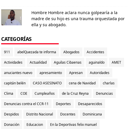
Hombre Hombre aclara nunca golpearía a la
madre de su hijo es una trauma orquestada por
ella y su abogado.
CATEGORÍAS
911
abelQuezada te informa
Abogados
Accidentes
Actividades
Actualidad
Aguilas Cibaenas
aguinaldo
AMET
anuciantes nuevo
apresamiento
Apresan
Autoridades
capitán belén
CASO ASESINATO
cena de Navidad
charlas
Clima
COE
Cumpleaños
de la Cruz Reyna
Denuncias
Denuncias contra el CCR-11
Deportes
Desaparecidos
Despidos
Distrito Nacional
Docentes
Dominicana
Donación
Educacion
En la Deportivas felix manuel