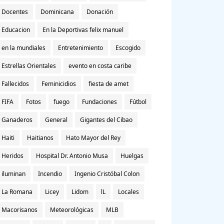
Docentes
Dominicana
Donación
Educacion
En la Deportivas felix manuel
en la mundiales
Entretenimiento
Escogido
Estrellas Orientales
evento en costa caribe
Fallecidos
Feminicidios
fiesta de amet
FIFA
Fotos
fuego
Fundaciones
Fútbol
Ganaderos
General
Gigantes del Cibao
Haiti
Haitianos
Hato Mayor del Rey
Heridos
Hospital Dr. Antonio Musa
Huelgas
iluminan
Incendio
Ingenio Cristóbal Colon
La Romana
Licey
Lidom
lL
Locales
Macorisanos
Meteorológicas
MLB