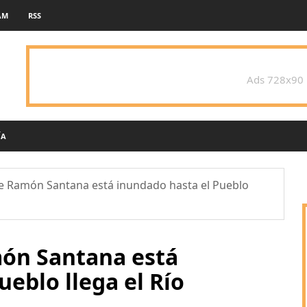
AM
RSS
Ads 728x90
ÍA
de Ramón Santana está inundado hasta el Pueblo
món Santana está
eblo llega el Río