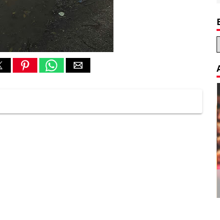
Decoration Tips for your Child’s
Birthday Party