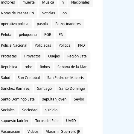
motores
muerte
Musica
n
Nacionales
Notas de Prensa PN
Noticias
oo
operativo policial
pasola
Patrocinadores
Pelota
peluqueria
PGR
PN
Policia Nacional
Policiacas
Politica
PRD
Protestas
Proyectos
Quejas
Región Este
Republica
robo
Robos
Sabana de la Mar
Salud
San Cristobal
San Pedro de Macorís
Sánchez Ramírez
Santiago
Santo Domingo
Santo Domingo Este
sepultan joven
Seybo
Sociales
Sociedad
suicidio
supuesto ladrón
Toros del Este
UASD
Vacunacion
Videos
Vladimir Guerrero JR