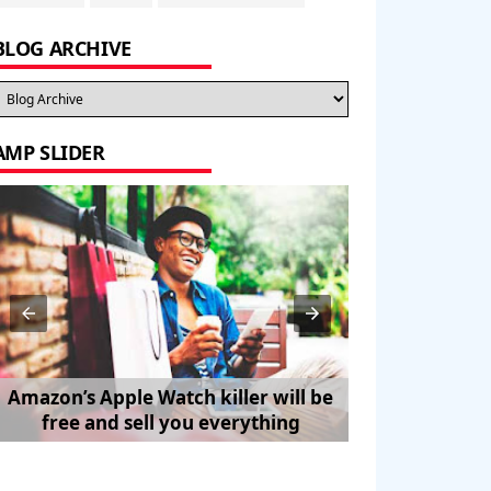
BLOG ARCHIVE
AMP SLIDER
Amazon’s Apple Watch killer will be
How to Trave
free and sell you everything
Pe