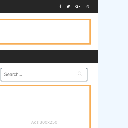

Ads 300x250