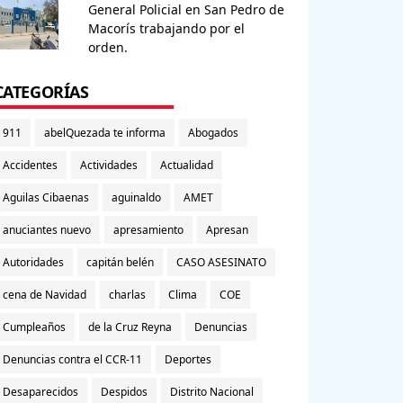
General Policial en San Pedro de
Macorís trabajando por el
orden.
CATEGORÍAS
911
abelQuezada te informa
Abogados
Accidentes
Actividades
Actualidad
Aguilas Cibaenas
aguinaldo
AMET
anuciantes nuevo
apresamiento
Apresan
Autoridades
capitán belén
CASO ASESINATO
cena de Navidad
charlas
Clima
COE
Cumpleaños
de la Cruz Reyna
Denuncias
Denuncias contra el CCR-11
Deportes
Desaparecidos
Despidos
Distrito Nacional