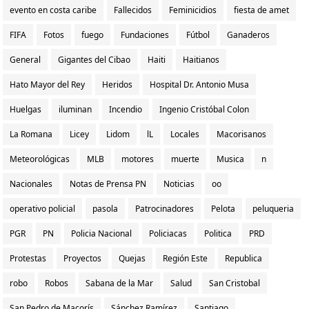
evento en costa caribe
Fallecidos
Feminicidios
fiesta de amet
FIFA
Fotos
fuego
Fundaciones
Fútbol
Ganaderos
General
Gigantes del Cibao
Haiti
Haitianos
Hato Mayor del Rey
Heridos
Hospital Dr. Antonio Musa
Huelgas
iluminan
Incendio
Ingenio Cristóbal Colon
La Romana
Licey
Lidom
lL
Locales
Macorisanos
Meteorológicas
MLB
motores
muerte
Musica
n
Nacionales
Notas de Prensa PN
Noticias
oo
operativo policial
pasola
Patrocinadores
Pelota
peluqueria
PGR
PN
Policia Nacional
Policiacas
Politica
PRD
Protestas
Proyectos
Quejas
Región Este
Republica
robo
Robos
Sabana de la Mar
Salud
San Cristobal
San Pedro de Macorís
Sánchez Ramírez
Santiago