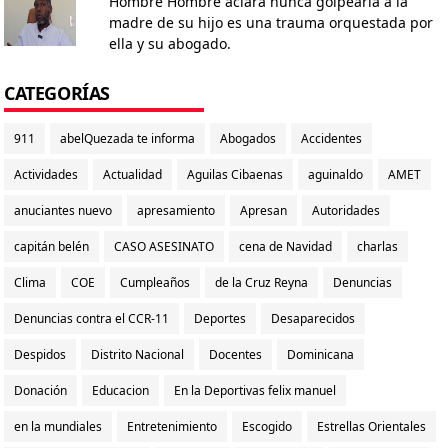
Hombre Hombre aclara nunca golpearía a la
madre de su hijo es una trauma orquestada por
ella y su abogado.
CATEGORÍAS
911
abelQuezada te informa
Abogados
Accidentes
Actividades
Actualidad
Aguilas Cibaenas
aguinaldo
AMET
anuciantes nuevo
apresamiento
Apresan
Autoridades
capitán belén
CASO ASESINATO
cena de Navidad
charlas
Clima
COE
Cumpleaños
de la Cruz Reyna
Denuncias
Denuncias contra el CCR-11
Deportes
Desaparecidos
Despidos
Distrito Nacional
Docentes
Dominicana
Donación
Educacion
En la Deportivas felix manuel
en la mundiales
Entretenimiento
Escogido
Estrellas Orientales