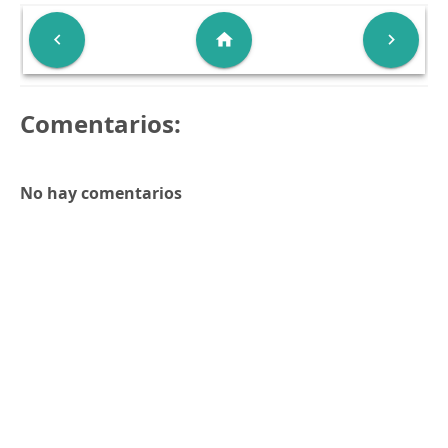

home

Comentarios:
No hay comentarios