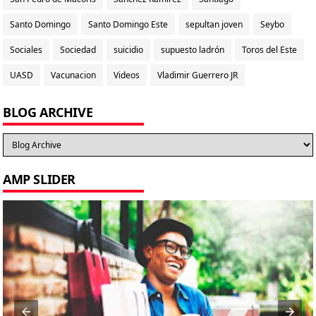
Santo Domingo
Santo Domingo Este
sepultan joven
Seybo
Sociales
Sociedad
suicidio
supuesto ladrón
Toros del Este
UASD
Vacunacion
Videos
Vladimir Guerrero JR
BLOG ARCHIVE
AMP SLIDER