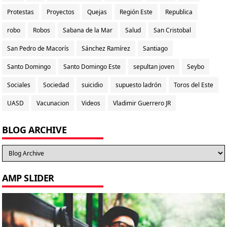
Protestas
Proyectos
Quejas
Región Este
Republica
robo
Robos
Sabana de la Mar
Salud
San Cristobal
San Pedro de Macorís
Sánchez Ramírez
Santiago
Santo Domingo
Santo Domingo Este
sepultan joven
Seybo
Sociales
Sociedad
suicidio
supuesto ladrón
Toros del Este
UASD
Vacunacion
Videos
Vladimir Guerrero JR
BLOG ARCHIVE
AMP SLIDER