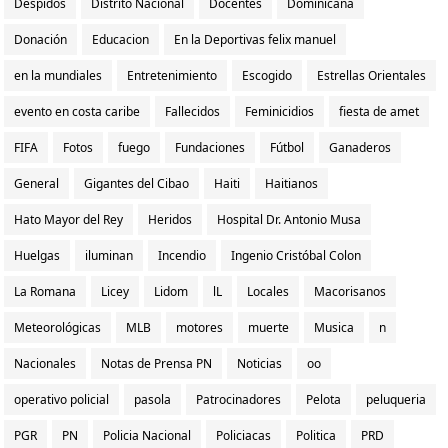
Despidos
Distrito Nacional
Docentes
Dominicana
Donación
Educacion
En la Deportivas felix manuel
en la mundiales
Entretenimiento
Escogido
Estrellas Orientales
evento en costa caribe
Fallecidos
Feminicidios
fiesta de amet
FIFA
Fotos
fuego
Fundaciones
Fútbol
Ganaderos
General
Gigantes del Cibao
Haiti
Haitianos
Hato Mayor del Rey
Heridos
Hospital Dr. Antonio Musa
Huelgas
iluminan
Incendio
Ingenio Cristóbal Colon
La Romana
Licey
Lidom
lL
Locales
Macorisanos
Meteorológicas
MLB
motores
muerte
Musica
n
Nacionales
Notas de Prensa PN
Noticias
oo
operativo policial
pasola
Patrocinadores
Pelota
peluqueria
PGR
PN
Policia Nacional
Policiacas
Politica
PRD