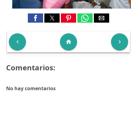

home

Comentarios:
No hay comentarios