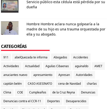
Servicio público esta cédula está pérdida por su
dueña
Hombre Hombre aclara nunca golpearía a la
madre de su hijo es una trauma orquestada por
ella y su abogado.
CATEGORÍAS
911
abelQuezada te informa
Abogados
Accidentes
Actividades
Actualidad
Aguilas Cibaenas
aguinaldo
AMET
anuciantes nuevo
apresamiento
Apresan
Autoridades
capitán belén
CASO ASESINATO
cena de Navidad
charlas
Clima
COE
Cumpleaños
de la Cruz Reyna
Denuncias
Denuncias contra el CCR-11
Deportes
Desaparecidos